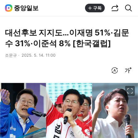
공유하기
통합검색
중앙일보
구독
대선후보 지지도…이재명 51%·김문
수 31%·이준석 8% [한국갤럽]
조문규
2025. 5. 14. 11:00
번역 설정
글씨크기 조절하기
이미지 크게 보기