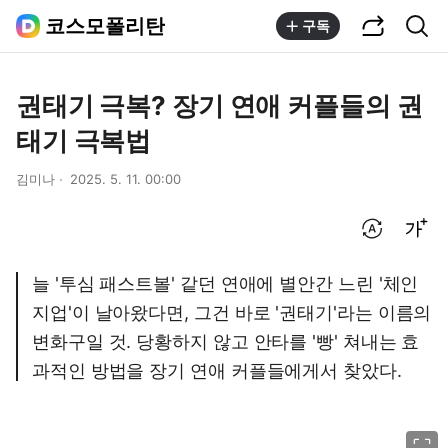
공유하기
통합검색
코스모폴리탄
구독
권태기 극복? 장기 연애 커플들의 권
태기 극복법
김미나
2025. 5. 11. 00:00
번역 설정
글씨크기 조절하기
늘 '투심 패스트볼' 같던 연애에 별안간 느린 '체인
지업'이 날아왔다면, 그건 바로 '권태기'라는 이름의
변화구일 것. 당황하지 않고 안타를 '빵' 쳐내는 효
과적인 방법을 장기 연애 커플들에게서 찾았다.
이미지 크게 보기