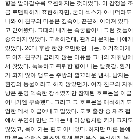
향을 알아갈수록 요원해지는 것이었다. 이 감정을 조
금 로맨틱하게 표현하자면, 굳이 섹스가 아니더라도
나와 이 친구의 마음은 깊숙이, 끈끈히 이어져 있다
고 믿어왔다. 그때의 내게는 속궁합이니 그런 것들이
중요하지 않았다. 고백하건대, 관계의 문제는 나에게
있었다. 20대 후반 한창 오만했던 나는, 이기적이게
도 여자 친구가 끌리지 않는 이유를 그녀의 자취방에
서 찾았다. 눅눅하고 퀴퀴한 향이 나는 빨랫감, 환기
가 되지 않아 맴도는 주방의 껄끄러운 냄새. 남자는
환경의 동물이라고 하지 않았던가. 여자 친구의 자취
방은 분명 익숙한 장소였지만 잠재된 호르몬을 이끌
어내기엔 부족했다. 그리고 그 호르몬을 애석하게도
엄한 데서 이끌어내고 말았다. 도쿄 출장 중 재즈 펍
에서 우연히 만난 그녀는 내 이상형처럼 키가 크지도
않았고, 목이 가는 편도 아니었다. 하지만 마른 몸에
딱 붙는 슬랙스 팬츠와 흰색 블라우스, 무심하게 묶