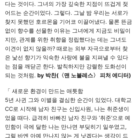
다는 것이다. 그녀의 가장 깊숙한 지점이 뜨겁게 젖
어드는 순간이었다. 그렇다. 그날 밤 우리는 서로가
찾지 못했던 호르몬을 기어코 이끌어냈다. 물론 뜬금
없이 향수를 선물한 이유는 그녀에게 지금도 비밀이
지만, 관계를 위한 취향을 정립했다는 데는 그녀도
이견이 없지 않을까? 때로는 외부 자극으로부터 찾
은 낯선 향기가 익숙한 사랑에 불을 지펴낼 수 있다
는 점을 깨닫곤 한다. 발칙하지만 강렬한 도화선이
되는 것처럼.
by 박찬(〈맨 노블레스〉 피처 에디터)
「 새로운 환경이 만드는 애틋함
5년 사귄 그와 이별을 결심한 순간이 있었다. 대학교
CC로 시작해 남자 친구는 신입사원, 나는 취준생이
었을 때다. 급격히 바빠진 남자 친구와 ‘취준’으로 예
민함이 극에 달한 나는 만나면 부딪히기 일쑤였고,
그럴 바엔 아예 만나지 않는 게 낫겠다는 생각이 드