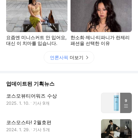
요즘엔 미니스커트 안 입어요,
한소희·제니·티파니가 란제리
대신 이 치마를 입습니다.
패션을 선택한 이유
언론사픽
더보기
업데이트된 기획뉴스
코스모뷰티어워즈 수상
9
2025. 1. 10.
기사
9
개
코스모스타! 2월호편
5
2024. 1. 29.
기사
5
개