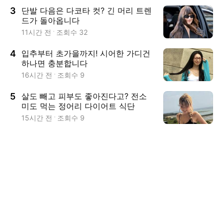
3
단발 다음은 다코타 컷? 긴 머리 트렌
드가 돌아옵니다
11시간 전
조회수
32
4
입추부터 초가을까지! 시어한 가디건
하나면 충분합니다
16시간 전
조회수
9
5
살도 빼고 피부도 좋아진다고? 전소
미도 먹는 정어리 다이어트 식단
15시간 전
조회수
9