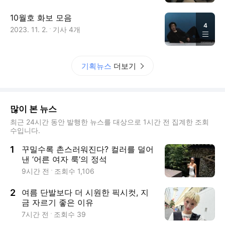
10월호 화보 모음
4
2023. 11. 2.
기사
4
개
기획뉴스
더보기
많이 본 뉴스
최근 24시간 동안 발행한 뉴스를 대상으로 1시간 전 집계한 조회
수입니다.
1
꾸밀수록 촌스러워진다? 컬러를 덜어
낸 ‘어른 여자 룩’의 정석
9시간 전
조회수
1,106
2
여름 단발보다 더 시원한 픽시컷, 지
금 자르기 좋은 이유
7시간 전
조회수
39