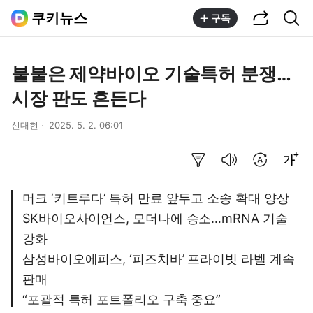
공유하기
통합검색
쿠키뉴스
구독
불붙은 제약바이오 기술특허 분쟁…
시장 판도 흔든다
신대현
2025. 5. 2. 06:01
요약보기
음성으로 듣기
번역 설정
글씨크기 조절하기
머크 ‘키트루다’ 특허 만료 앞두고 소송 확대 양상
SK바이오사이언스, 모더나에 승소…mRNA 기술
강화
삼성바이오에피스, ‘피즈치바’ 프라이빗 라벨 계속
판매
“포괄적 특허 포트폴리오 구축 중요”