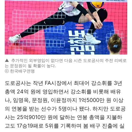
▲
추가적인 외부영입이 없다면 다음 시즌 도로공사의 주전 리베로
는 문정원이 될 확률이 높다.
ⓒ 한국배구연맹
도로공사는 작년 FA시장에서 최대어 강소휘를 3년
총액 24억 원에 영입하면서 강소휘를 비롯해 배유
나, 임명옥, 문정원, 이윤정까지 1억5000만 원 이상
의 연봉을 받는 선수가 5명이나 됐다. 하지만 도로공
사는 25억9010만 원에 달하는 연봉 총액을 지불하
고도 17승19패로 5위를 기록하며 봄 배구 진출에 실