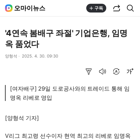
공유하기
통합검색
오마이뉴스
구독
'4연속 봄배구 좌절' 기업은행, 임명
옥 품었다
양형석
2025. 4. 30. 09:30
요약보기
음성으로 듣기
번역 설정
글씨크기 조절하기
[여자배구] 29일 도로공사와의 트레이드 통해 임
명옥 리베로 영입
[양형석 기자]
V리그 최고령 선수이자 현역 최고의 리베로 임명옥