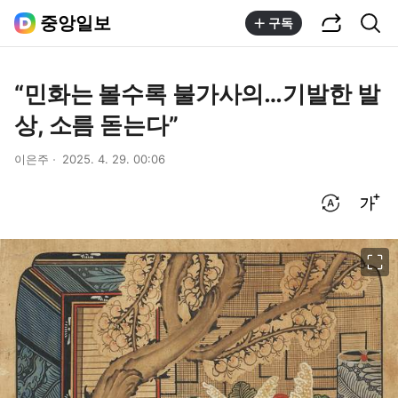
공유하기
통합검색
중앙일보
구독
“민화는 볼수록 불가사의…기발한 발
상, 소름 돋는다”
이은주
2025. 4. 29. 00:06
번역 설정
글씨크기 조절하기
이미지 크게 보기