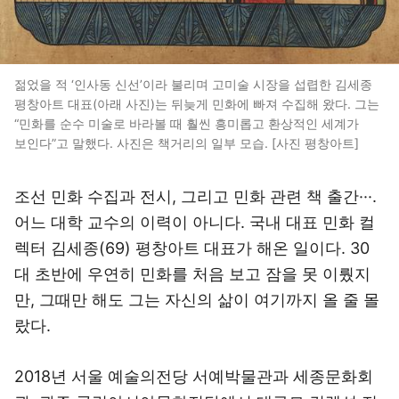
젊었을 적 ‘인사동 신선’이라 불리며 고미술 시장을 섭렵한 김세종
평창아트 대표(아래 사진)는 뒤늦게 민화에 빠져 수집해 왔다. 그는
“민화를 순수 미술로 바라볼 때 훨씬 흥미롭고 환상적인 세계가
보인다”고 말했다. 사진은 책거리의 일부 모습. [사진 평창아트]
조선 민화 수집과 전시, 그리고 민화 관련 책 출간···.
어느 대학 교수의 이력이 아니다. 국내 대표 민화 컬
렉터 김세종(69) 평창아트 대표가 해온 일이다. 30
대 초반에 우연히 민화를 처음 보고 잠을 못 이뤘지
만, 그때만 해도 그는 자신의 삶이 여기까지 올 줄 몰
랐다.
2018년 서울 예술의전당 서예박물관과 세종문화회