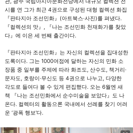
관, 광주 국립아시아문화전당에서 대규모 컬렉션 전
시를 연 그가 최근 4권으로 구성된 대형 컬렉션 화집
『판타지아 조선민화』(아트북스·사진)를 펴냈다.
『컬렉션의 맛』, 『나는 조선민화 천재화가를 찾았
다』에 이은 세 번째 출간이다.
『판타지아 조선민화』는 자신의 컬렉션을 집대성한
도록이다. 그는 1000여점에 달하는 자신의 민화 소
장품 중 일부를 주제에 따라 화조도, 산수도, 책거리·
문자도, 호랑이·무신도 등 4권으로 나누고, 다양한
각도로 들여다 볼 수 있게 편집했다. 오는 6월엔 새
책 『나는 조선민화에서 순수미술을 보았다』도 나
온다. 컬렉터의 활동으론 국내에서 선례를 찾기 어려
운 ‘광폭 행보’다.
이미지 크게 보기