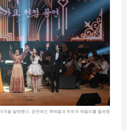
00여곡을 발매했다. 공연에선 후배들과 히트곡 메들리를 들려줬