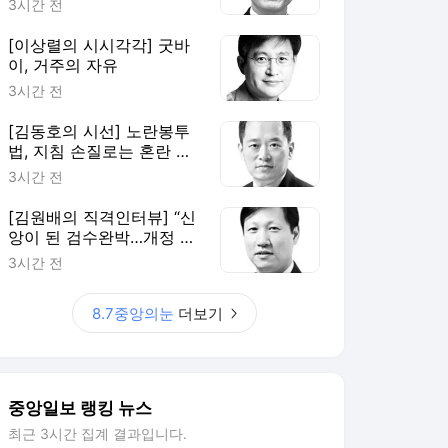
3시간 전
[이상렬의 시시각각] 굿바
이, 거주의 자유
3시간 전
[김동호의 시선] 노란봉투
법, 지침 손질로는 혼란 못
막는다
3시간 전
[김원배의 직격인터뷰] “신
앙이 된 검수완박…개정 형
소법은 개혁의 과잉”
3시간 전
8.7중앙의눈
더보기
중앙일보 랭킹 뉴스
최근 3시간 집계 결과입니다.