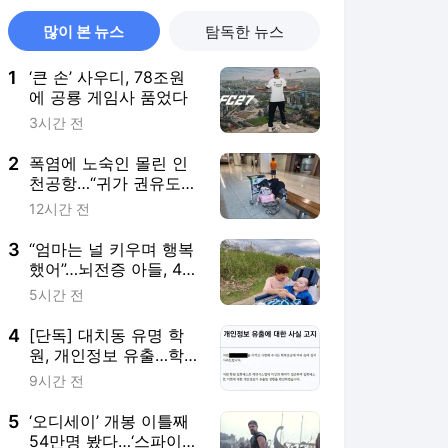
많이 본 뉴스
탐독한 뉴스
1
‘큰 손’ 사우디, 78조원
에 공룡 게임사 품었다
3시간 전
2
폭염에 노숙인 몰린 인
천공항…“귀가 권유도
안 통한다” 왜
12시간 전
3
“엄마는 널 키우며 행복
했어”…뇌전증 아들, 4명
살리고 떠났다
5시간 전
4
[단독] 대치동 유명 학
원, 개인정보 유출…학부
모들 “레테만 봤는데 주
9시간 전
소까지 털려”
5
‘오디세이’ 개봉 이틀째
54만명 봤다…‘스파이더