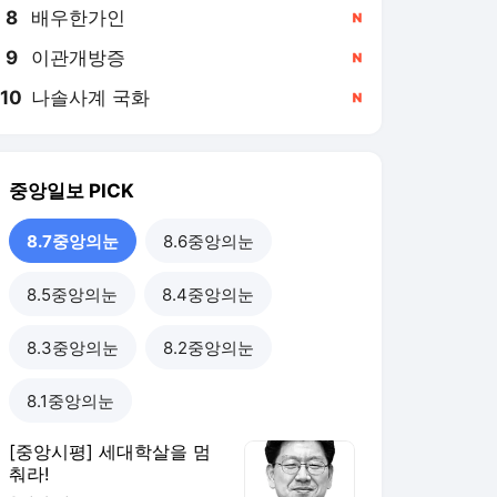
8
배우한가인
,신규
9
이관개방증
,신규
10
나솔사계 국화
,신규
중앙일보
PICK
8.7중앙의눈
8.6중앙의눈
8.5중앙의눈
8.4중앙의눈
8.3중앙의눈
8.2중앙의눈
8.1중앙의눈
[중앙시평] 세대학살을 멈
춰라!