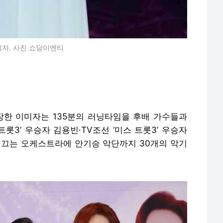
미자. 사진 쇼당이엔티
등장한 이미자는 135분의 러닝타임을 후배 가수들과
트롯3’ 우승자 김용빈·TV조선 ‘미스 트롯3’ 우승자
이끄는 오케스트라에 안기승 악단까지 30개의 악기