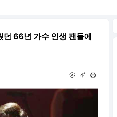
웠던 66년 가수 인생 팬들에
번역 설정
글씨크기 조절하기
인쇄하기