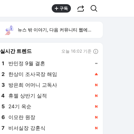
공유하기
검색
구독
뉴스 밖 이야기, 다음 커뮤니티 웹에서 보기
실시간 트렌드
오늘 16:02 기준
툴팁보기
1
반민정 9월 결혼
,유지
2
한상미 조사국장 해임
,상승
3
방은희 어머니 고독사
,신규
4
휴젤 상반기 실적
,신규
5
24기 옥순
,신규
6
이모란 원장
,신규
7
비서실장 강훈식
,신규