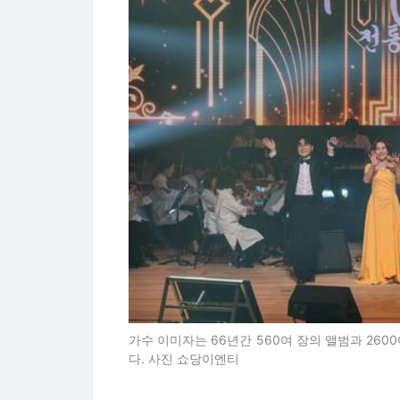
가수 이미자는 66년간 560여 장의 앨범과 26
다. 사진 쇼당이엔티