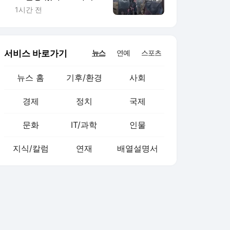
맨 4’ 꺾고 1위
1시간 전
서비스 바로가기
뉴스
연예
스포츠
뉴스 홈
기후/환경
사회
경제
정치
국제
문화
IT/과학
인물
지식/칼럼
연재
배열설명서