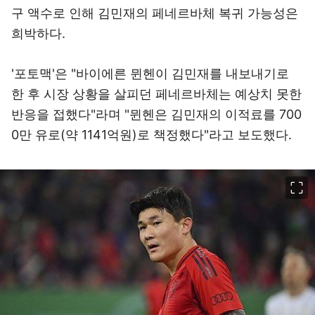
구 액수로 인해 김민재의 페네르바체 복귀 가능성은
희박하다.
'포토맥'은 "바이에른 뮌헨이 김민재를 내보내기로
한 후 시장 상황을 살피던 페네르바체는 예상치 못한
반응을 접했다"라며 "뮌헨은 김민재의 이적료를 700
0만 유로(약 1141억원)로 책정했다"라고 보도했다.
이미지 크게 보기