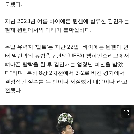
도했다.
지난 2023년 여름 바이에른 뮌헨에 합류한 김민재는
현재 뮌헨에서의 미래가 불확실하다.
독일 유력지 '빌트'는 지난 22일 "바이에른 뮌헨이 인
터 밀란과의 유럽축구연맹(UEFA) 챔피언스리그에서
뼈아픈 탈락을 한 후 김민재는 엄청난 비난을 받았
다"라며 "특히 8강 2차전에서 2-2로 비긴 경기에서
결정적인 실수를 두 번이나 저질렀기 때문이다"라고
전했다.
이미지 크게 보기