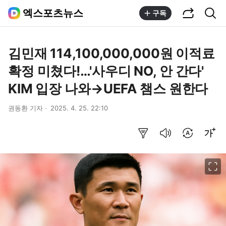
공유하기
통합검색
엑스포츠뉴스
구독
김민재 114,100,000,000원 이적료
확정 미쳤다!…'사우디 NO, 안 간다'
KIM 입장 나와→UEFA 챔스 원한다
권동환 기자
2025. 4. 25. 22:10
요약보기
음성으로 듣기
번역 설정
글씨크기 조절하기
이미지 크게 보기