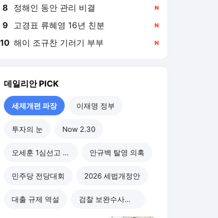
8
정해인 동안 관리 비결
,신규
9
고경표 류혜영 16년 친분
,신규
10
해이 조규찬 기러기 부부
,신규
데일리안
PICK
세제개편 파장
이재명 정부
투자의 눈
Now 2.30
오세훈 1심선고 이후
안규백 탈영 의혹
민주당 전당대회
2026 세법개정안
대출 규제 역설
검찰 보완수사권 폐지