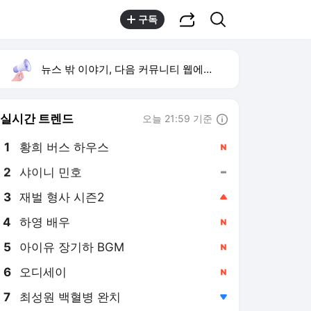
공유하기
검색
구독
뉴스 밖 이야기, 다음 커뮤니티 웹에서 보기
실시간 트렌드
오늘 21:59 기준
툴팁보기
1
황희 버스 하우스
,신규
2
샤이니 민호
,유지
3
재벌 형사 시즌2
,상승
4
하영 배우
,신규
5
아이유 장기하 BGM
,신규
6
오디세이
,신규
7
최성원 백혈병 완치
,하락