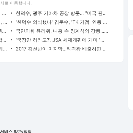
론사로 이동합니다.
한덕수, 대망론 속 '광폭 행보'…호남 찾고 손편지까지
한덕수, 광주 기아차 공장 방문… "미국 관세 충격 완화 위해 노력"
"필요 시 또 트럼프와 직접 소통"…한덕수, 불붙는 '차출론' 속 통상 대응 자신감까지
'한덕수 의식했나' 김문수, 'TK 거점' 안동 방문…지지층 결집 행보 나서
한덕수 대행 "트럼프, 한국·일본·인도와 즉각 美관세협상 지시한 듯"
국민의힘 윤리위, 내홍 속 징계심의 강행…당내서는 장동혁 비판 목소리
호르무즈 협상 뒤흔드는 이란 강경파…“합의해도 또 뒤집힌다”
'국장만 하라고?'…ISA 세제개편에 개미 '부글부글'
돈 안 되면 지원도 끝?…정동진독립영화제 예산 삭감이 던진 질문 [초점]
2017 김선빈이 마지막…타격왕 배출하면 우승 못 한다?
서비스 약관/정책