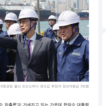
현대중공업 울산 조선소에서 권오갑 회장과 정조대왕급 2번함
덕수 차출론'이 거세지고 있는 가운데 한덕수 대통령