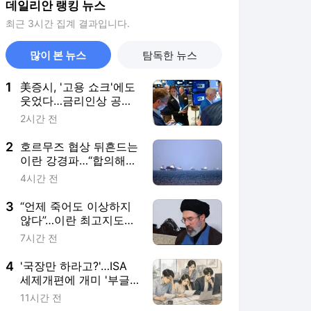
데일리안 랭킹 뉴스
최근 3시간 집계 결과입니다.
많이 본 뉴스
탐독한 뉴스
1
美증시, '고용 쇼크'에도
웃었다…금리인상 공포
후퇴에 나스닥 1.3%↑
2시간 전
2
호르무즈 협상 뒤흔드는
이란 강경파…“합의해도
또 뒤집힌다”
4시간 전
3
“언제 죽어도 이상하지
않다”…이란 최고지도자
‘위독설’
7시간 전
4
'국장만 하라고?'…ISA
세제개편에 개미 '부글
부글'
11시간 전