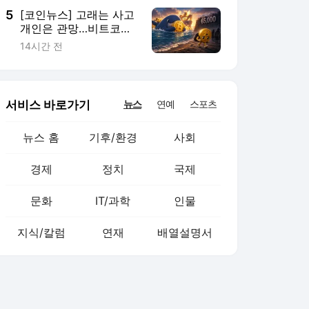
5
[코인뉴스] 고래는 사고
개인은 관망…비트코인
엇갈린 신호
14시간 전
서비스 바로가기
뉴스
연예
스포츠
뉴스 홈
기후/환경
사회
경제
정치
국제
문화
IT/과학
인물
지식/칼럼
연재
배열설명서