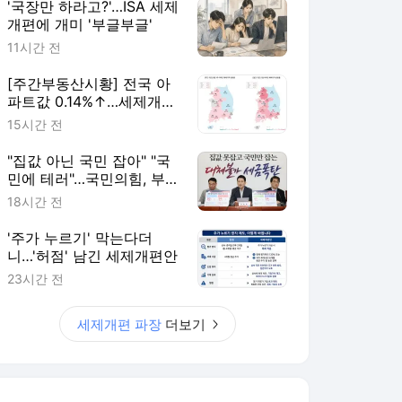
'국장만 하라고?'…ISA 세제
개편에 개미 '부글부글'
11시간 전
[주간부동산시황] 전국 아
파트값 0.14%↑…세제개편
에 ‘편법 주소 이전’ 우려
15시간 전
"집값 아닌 국민 잡아" "국
민에 테러"…국민의힘, 부동
산 세제개편안 맹폭
18시간 전
'주가 누르기' 막는다더
니…'허점' 남긴 세제개편안
23시간 전
세제개편 파장
더보기