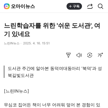
공유하기
통합검색
오마이뉴스
구독
느린학습자를 위한 '쉬운 도서관', 여
기 있네요
느린IN뉴스
2025. 4. 16. 15:51
요약보기
음성으로 듣기
번역 설정
글씨크기 조절하기
도서관 주간에 알아본 동덕여대동아리 '북덕'과 성
북길빛도서관
[느린IN뉴스]
무심코 집어든 책이 너무 어려워 덮어 본 경험이 있