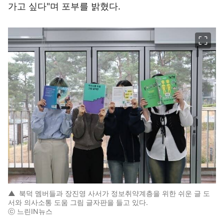
가고 싶다"며 포부를 밝혔다.
이미지 크게 보기
▲
북덕 멤버들과 장진영 사서가 정보취약계층을 위한 쉬운 글 도
서와 의사소통 도움 그림 글자판을 들고 있다.
ⓒ 느린IN뉴스