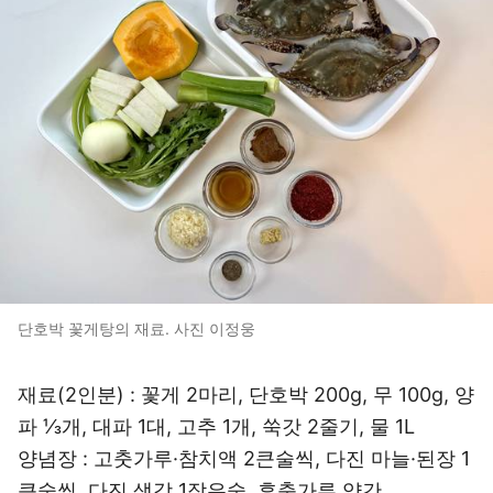
단호박 꽃게탕의 재료. 사진 이정웅
재료(2인분) : 꽃게 2마리, 단호박 200g, 무 100g, 양
파 ⅓개, 대파 1대, 고추 1개, 쑥갓 2줄기, 물 1L
양념장 : 고춧가루·참치액 2큰술씩, 다진 마늘·된장 1
큰술씩, 다진 생강 1작은술, 후춧가루 약간