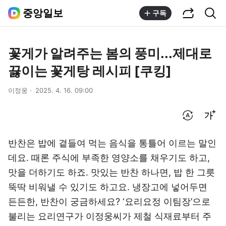
공유하기
통합검색
중앙일보
구독
꽃게가 알려주는 봄의 풍미...제대로
끓이는 꽃게탕 레시피 [쿠킹]
이정웅
2025. 4. 16. 09:00
번역 설정
글씨크기 조절하기
반찬은 밥에 곁들여 먹는 음식을 통틀어 이르는 말인
데요. 때론 주식에 부족한 영양소를 채우기도 하고,
맛을 더하기도 하죠. 맛있는 반찬 하나면, 밥 한 그릇
뚝딱 비워낼 수 있기도 하고요. 냉장고에 넣어두면
든든한, 반찬이 궁금하세요? ‘요리요정 이팀장’으로
불리는 요리연구가 이정웅씨가 제철 식재료부터 주