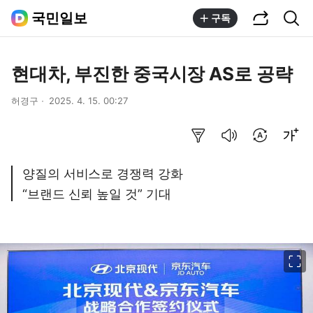
공유하기
통합검색
국민일보
구독
현대차, 부진한 중국시장 AS로 공략
허경구
2025. 4. 15. 00:27
요약보기
음성으로 듣기
번역 설정
글씨크기 조절하기
양질의 서비스로 경쟁력 강화
“브랜드 신뢰 높일 것” 기대
이미지 크게 보기