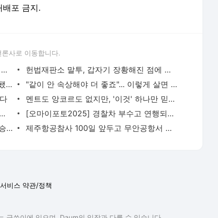
 재배포 금지.
언론사로 이동합니다.
'국민이 주인이다' 초대형 깃발 들고 어김없이 나타난 남자
헌법재판소 말투, 갑자기 장황해진 점에 주목한다
"민주당 정부 실패가 극우 키워...윤 파면됐지만 앞날 더 험난"
"같이 안 속상해야 더 좋죠"... 이렇게 살면 달콤해집니다
는다
멘트도 앙코르도 없지만, '이것' 하나만 믿고 콘서트 갑니다
인 집 막내입니다, 이런다고 딸이 될 수 있을까요?
[오마이포토2025] 경찰차 부수고 연행되는 윤석열 지지자
조선 "윤 파면, 민주당 승리 아냐", 동아 "승복하고 사과해야"
제주항공참사 100일 앞두고 무안공항서 추모제
서비스 약관/정책
 글쓴이에 있으며, Daum의 입장과 다를 수 있습니다.