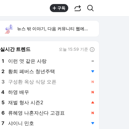
공유하기
검색
구독
뉴스 밖 이야기, 다음 커뮤니티 웹에서 보기
실시간 트렌드
오늘 15:59 기준
툴팁보기
1
이런 엿 같은 사랑
,유지
2
황희 폐버스 청년주택
,하락
3
구성환 옥상 식당 오픈
,신규
4
하영 배우
,신규
5
재벌 형사 시즌2
,상승
6
류혜영 나혼자산다 고경표
,신규
7
샤이니 민호
,하락