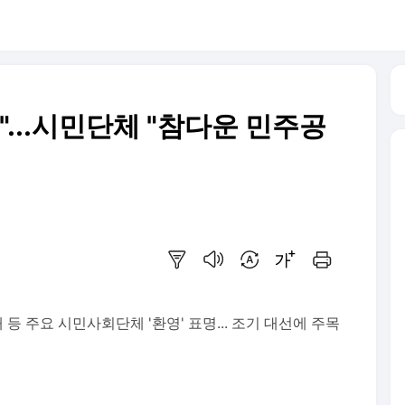
"...시민단체 "참다운 민주공
요약보기
음성으로 듣기
번역 설정
글씨크기 조절하기
인쇄하기
대 등 주요 시민사회단체 '환영' 표명... 조기 대선에 주목