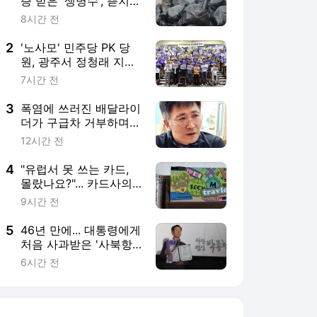
증 받은 '생명수', 뜯지도
않고 폐기한 강릉시
8시간 전
2
'노사모' 민주당 PK 당
원, 광주서 정청래 지지
호소
7시간 전
3
폭염에 쓰러진 배달라이
더가 구급차 거부하며
남긴 한마디
12시간 전
4
"유럽서 못 쓰는 카드,
몰랐나요?"... 카드사의
황당한 질문
9시간 전
5
46년 만에... 대통령에게
처음 사과받은 '사북항
쟁' 광부들 "이제서야"
6시간 전