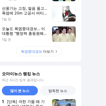
선풍기는 고장, 얼음 품고...
폭염에 20m 고공서 버티
는 남자
1일 전
오늘도 폭염중대경보... 이
대통령 "행정력 총동원해
야"
1일 전
폭염중대경보
더보기
오마이뉴스 랭킹 뉴스
최근 3시간 집계 결과입니다.
많이 본 뉴스
탐독한 뉴스
1
[단독] 극한 가뭄 때 기