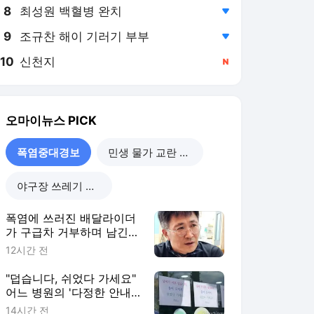
8
최성원 백혈병 완치
,하락
9
조규찬 해이 기러기 부부
,하락
10
신천지
,신규
오마이뉴스
PICK
폭염중대경보
민생 물가 교란 사건
야구장 쓰레기 리포트
폭염에 쓰러진 배달라이더
가 구급차 거부하며 남긴
한마디
12시간 전
"덥습니다, 쉬었다 가세요"
어느 병원의 '다정한 안내
문'
14시간 전