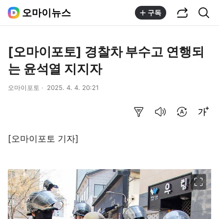
공유하기
통합검색
오마이뉴스
구독
[오마이포토] 경찰차 부수고 연행되
는 윤석열 지지자
오마이포토
2025. 4. 4. 20:21
요약보기
음성으로 듣기
번역 설정
글씨크기 조절하기
[오마이포토 기자]
이미지 크게 보기