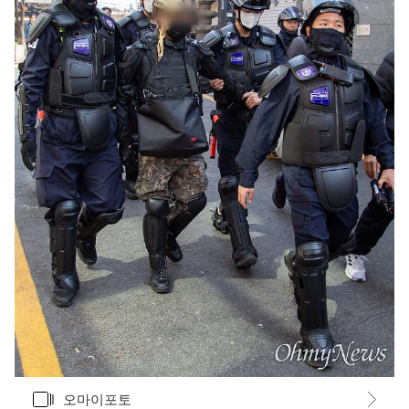
갤러리
오마이포토
바로가기