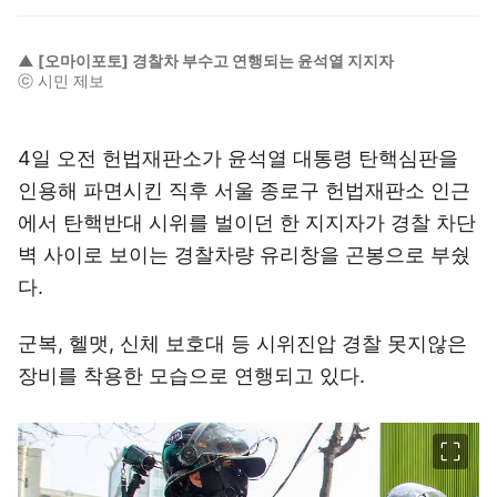
▲ [오마이포토] 경찰차 부수고 연행되는 윤석열 지지자
ⓒ 시민 제보
4일 오전 헌법재판소가 윤석열 대통령 탄핵심판을
인용해 파면시킨 직후 서울 종로구 헌법재판소 인근
에서 탄핵반대 시위를 벌이던 한 지지자가 경찰 차단
벽 사이로 보이는 경찰차량 유리창을 곤봉으로 부쉈
다.
군복, 헬맷, 신체 보호대 등 시위진압 경찰 못지않은
장비를 착용한 모습으로 연행되고 있다.
이미지 크게 보기