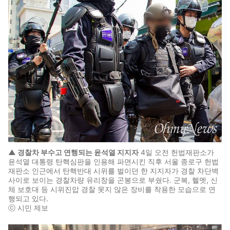
▲ 경찰차 부수고 연행되는 윤석열 지지자
4일 오전 헌법재판소가
윤석열 대통령 탄핵심판을 인용해 파면시킨 직후 서울 종로구 헌법
재판소 인근에서 탄핵반대 시위를 벌이던 한 지지자가 경찰 차단벽
사이로 보이는 경찰차량 유리창을 곤봉으로 부쉈다. 군복, 헬멧, 신
체 보호대 등 시위진압 경찰 못지 않은 장비를 착용한 모습으로 연
행되고 있다.
ⓒ 시민 제보
이미지 크게 보기