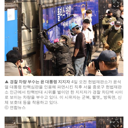
▲ 경찰 차량 부수는 윤 대통령 지지자
4일 오전 헌법재판소가 윤석
열 대통령 탄핵심판을 인용해 파면시킨 직후 서울 종로구 헌법재판
소 인근에서 탄핵반대 시위를 벌이던 한 지지자가 경찰 차단벽 사이
로 보이는 차량을 부수고 있다. 이 시위자는 군복, 헬멧,, 방독면, 신
체 보호대 등을 착용하고 있다.
ⓒ 연합뉴스
이미지 크게 보기