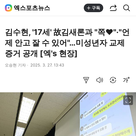
공유하기
통합검색
엑스포츠뉴스
구독
김수현, '17세' 故김새론과 "쪽♥"·"언
제 안고 잘 수 있어"…미성년자 교제
증거 공개 [엑's 현장]
오승현 기자
2025. 3. 27. 13:43
요약보기
음성으로 듣기
번역 설정
글씨크기 조절하기
이미지 크게 보기