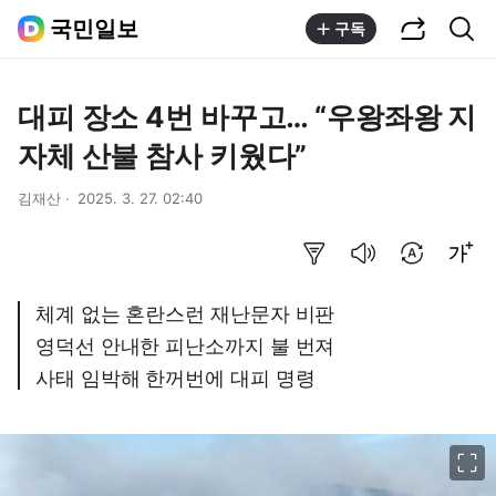
공유하기
통합검색
국민일보
구독
대피 장소 4번 바꾸고… “우왕좌왕 지
자체 산불 참사 키웠다”
김재산
2025. 3. 27. 02:40
요약보기
음성으로 듣기
번역 설정
글씨크기 조절하기
체계 없는 혼란스런 재난문자 비판
영덕선 안내한 피난소까지 불 번져
사태 임박해 한꺼번에 대피 명령
이미지 크게 보기