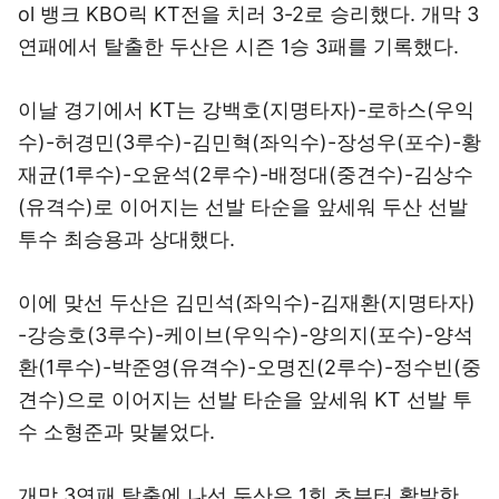
ol 뱅크 KBO릭 KT전을 치러 3-2로 승리했다. 개막 3
연패에서 탈출한 두산은 시즌 1승 3패를 기록했다.
이날 경기에서 KT는 강백호(지명타자)-로하스(우익
수)-허경민(3루수)-김민혁(좌익수)-장성우(포수)-황
재균(1루수)-오윤석(2루수)-배정대(중견수)-김상수
(유격수)로 이어지는 선발 타순을 앞세워 두산 선발
투수 최승용과 상대했다.
이에 맞선 두산은 김민석(좌익수)-김재환(지명타자)
-강승호(3루수)-케이브(우익수)-양의지(포수)-양석
환(1루수)-박준영(유격수)-오명진(2루수)-정수빈(중
견수)으로 이어지는 선발 타순을 앞세워 KT 선발 투
수 소형준과 맞붙었다.
개막 3연패 탈출에 나선 두산은 1회 초부터 활발한