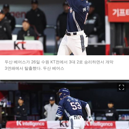
두산 베어스가 26일 수원 KT전에서 3대 2로 승리하면서 개막
3연패에서 탈출했다. 두산 베어스
이미지 크게 보기