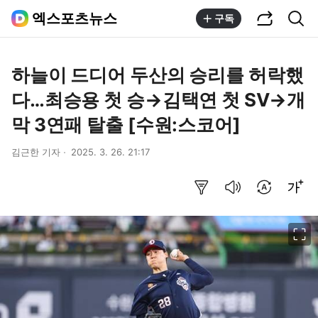
공유하기
통합검색
엑스포츠뉴스
구독
하늘이 드디어 두산의 승리를 허락했
다…최승용 첫 승→김택연 첫 SV→개
막 3연패 탈출 [수원:스코어]
김근한 기자
2025. 3. 26. 21:17
요약보기
음성으로 듣기
번역 설정
글씨크기 조절하기
이미지 크게 보기