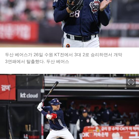
두산 베어스가 26일 수원 KT전에서 3대 2로 승리하면서 개막
3연패에서 탈출했다. 두산 베어스
이미지 크게 보기