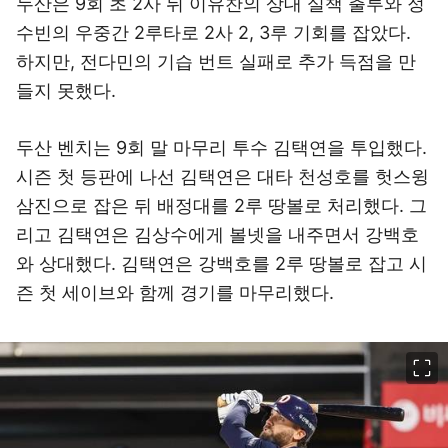
두산은 9회 초 2사 뒤 이유찬의 상대 실책 출루와 정
수빈의 우중간 2루타로 2사 2, 3루 기회를 잡았다.
하지만, 전다민의 기습 번트 실패로 추가 득점을 만
들지 못했다.
두산 벤치는 9회 말 마무리 투수 김택연을 투입했다.
시즌 첫 등판에 나선 김택연은 대타 천성호를 헛스윙
삼진으로 잡은 뒤 배정대를 2루 땅볼로 처리했다. 그
리고 김택연은 김상수에게 볼넷을 내주면서 강백호
와 상대했다. 김택연은 강백호를 2루 땅볼로 잡고 시
즌 첫 세이브와 함께 경기를 마무리했다.
이미지 크게 보기