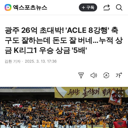
공유하기
통합검색
엑스포츠뉴스
구독
광주 26억 초대박! 'ACLE 8강행' 축
구도 잘하는데 돈도 잘 버네…누적 상
금 K리그1 우승 상금 '5배'
김환 기자
2025. 3. 13. 17:36
요약보기
음성으로 듣기
번역 설정
글씨크기 조절하기
이미지 크게 보기