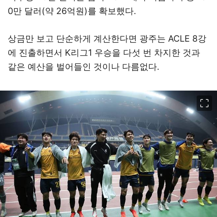
0만 달러(약 26억원)를 확보했다.
상금만 보고 단순하게 계산한다면 광주는 ACLE 8강
에 진출하면서 K리그1 우승을 다섯 번 차지한 것과
같은 예산을 벌어들인 것이나 다름없다.
이미지 크게 보기