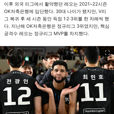
이후 외국 리그에서 활약했던 레오는 2021~22시즌
OK저축은행에 입단했다. 30대 나이가 됐지만, V리
그 복귀 후 세 시즌 동안 득점 1·2·3위를 한 차례씩 했
다. 지난해 OK저축은행은 정규리그 3위였지만, 핵심
공격수 레오는 정규리그 MVP를 차지했다.
이미지 크게 보기