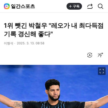
공유하기
통합검색
일간스포츠
구독
1위 뺏긴 박철우 "레오가 내 최다득점
기록 경신해 좋다"
이형석
2025. 3. 13. 08:58
번역 설정
글씨크기 조절하기
이미지 크게 보기