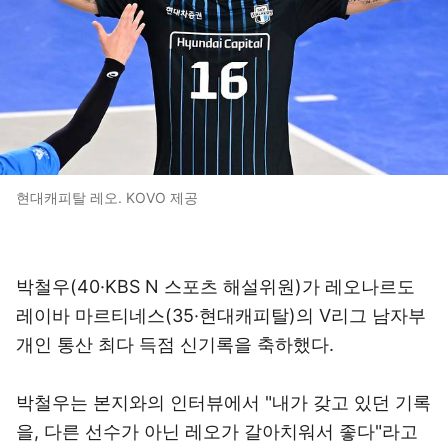
현대캐피탈 레오. KOVO 제공
박철우(40·KBS N 스포츠 해설위원)가 레오나르도
레이바 마르티네스(35·현대캐피탈)의 V리그 남자부
개인 통산 최다 득점 신기록을 축하했다.
박철우는 본지와의 인터뷰에서 "내가 갖고 있던 기록
을, 다른 선수가 아닌 레오가 갈아치워서 좋다"라고