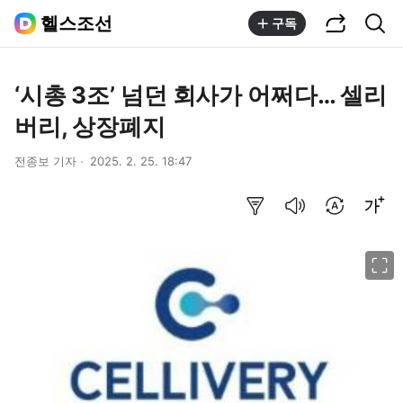
공유하기
통합검색
헬스조선
구독
‘시총 3조’ 넘던 회사가 어쩌다… 셀리
버리, 상장폐지
전종보 기자
2025. 2. 25. 18:47
요약보기
음성으로 듣기
번역 설정
글씨크기 조절하기
이미지 크게 보기