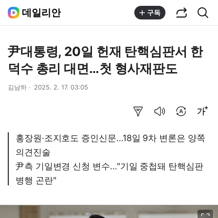
공유하기
통합검색
데일리안
구독
尹대통령, 20일 헌재 탄핵심판서 한
덕수 총리 대면…첫 형사재판도
김남하
2025. 2. 17. 03:05
요약보기
음성으로 듣기
번역 설정
글씨크기 조절하기
홍장원·조지호도 증인신문…18일 9차 변론은 양쪽
의견진술
尹측 기일변경 신청 변수…"기일 중첩돼 탄핵심판
병행 곤란"
이미지 크게 보기