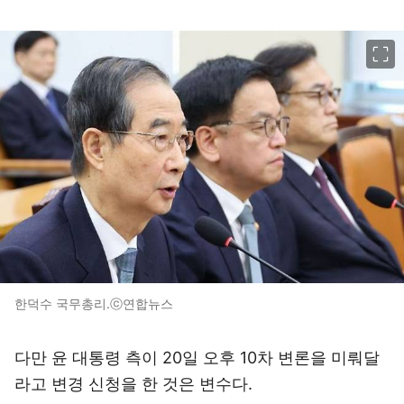
이미지 크게 보기
한덕수 국무총리.ⓒ연합뉴스
다만 윤 대통령 측이 20일 오후 10차 변론을 미뤄달
라고 변경 신청을 한 것은 변수다.