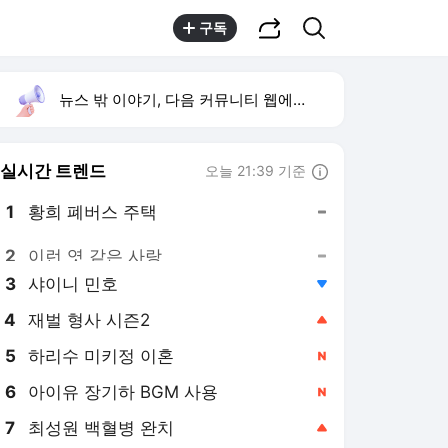
공유하기
검색
구독
뉴스 밖 이야기, 다음 커뮤니티 웹에서 보기
실시간 트렌드
오늘 21:39 기준
툴팁보기
1
황희 폐버스 주택
,유지
2
이런 엿 같은 사랑
,유지
3
샤이니 민호
,하락
4
재벌 형사 시즌2
,상승
5
하리수 미키정 이혼
,신규
6
아이유 장기하 BGM 사용
,신규
7
최성원 백혈병 완치
,상승