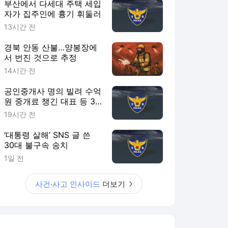
부산에서 다세대 주택 세입
자가 집주인에 흉기 휘둘러
13시간 전
경북 안동 산불…양봉장에
서 번진 것으로 추정
14시간 전
공인중개사 명의 빌려 수억
원 중개료 챙긴 대표 등 3
명 송치
19시간 전
‘대통령 살해’ SNS 글 쓴
30대 불구속 송치
1일 전
사건·사고 인사이드
더보기