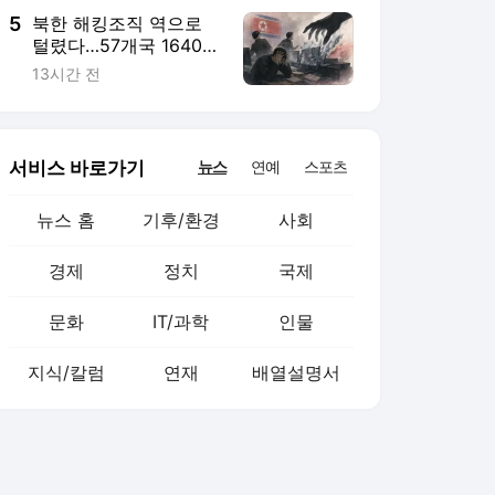
5
북한 해킹조직 역으로
털렸다…57개국 1640개
기업 공격 사실 확인
13시간 전
서비스 바로가기
뉴스
연예
스포츠
뉴스 홈
기후/환경
사회
경제
정치
국제
문화
IT/과학
인물
지식/칼럼
연재
배열설명서