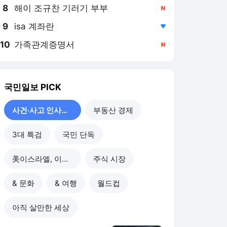
8
해이 조규찬 기러기 부부
,신규
9
isa 계좌란
,하락
10
가족관계증명서
,신규
국민일보
PICK
사건·사고 인사이드
부동산 경제
3대 특검
국민 단독
美이스라엘, 이란 공습
주식 시장
& 문화
& 여행
월드컵
아직 살만한 세상