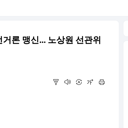
정선거론 맹신… 노상원 선관위
요약보기
음성으로 듣기
번역 설정
글씨크기 조절하기
인쇄하기