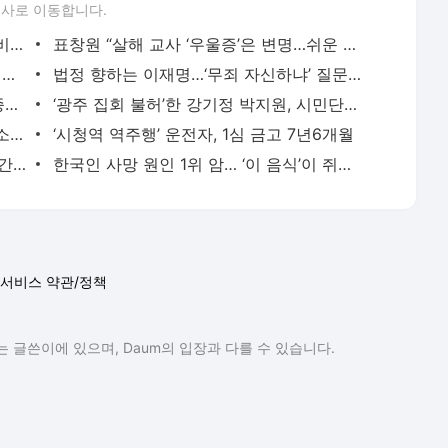
론사로 이동합니다.
부산서 세 모녀 쓰러진채 발견…‘생활고 비관’ 글 남겨
표창원 “살해 교사 ‘우울증’은 변명…쉬운 대상 골랐을것”
대전 초등생 사망 원인은 ‘다발성 손상에 의한 사망’
법정 향하는 이재명…‘무죄 자신하냐’ 질문에 묵묵부답
“우울증은 죄 없다, 죄는 죄인에게”… 나종호 美 예일대 교수의 당부
‘광주 집회 불허’한 강기정 박지원, 시민단체에 고발당해
“‘술타기’였으면 양주 샀을 것”… ‘음주 뺑소니’ 김호중 항소심 열려
‘시청역 역주행’ 운전자, 1심 금고 7년6개월
장성규 “故오요안나 돕고 싶었을 뿐… 이간질 없었다”
한국인 사망 원인 1위 암… ‘이 음식’이 쥐약이랍니다
서비스 약관/정책
 글쓴이에 있으며, Daum의 입장과 다를 수 있습니다.