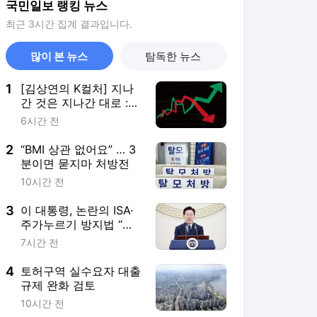
국민일보 랭킹 뉴스
최근 3시간 집계 결과입니다.
많이 본 뉴스
탐독한 뉴스
1
[김상연의 K컬처] 지나
간 것은 지나간 대로 :
주식시장이 우리에게 남
6시간 전
긴 것
2
“BMI 상관 없어요” … 3
분이면 묻지마 처방전
10시간 전
3
이 대통령, 논란의 ISA·
주가누르기 방지법 “전
면 재검토”
7시간 전
4
토허구역 실수요자 대출
규제 완화 검토
10시간 전