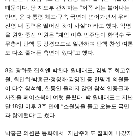
때문이다. 당 지도부 관계자는 “저쪽 세는 불어나는
반면, 윤 대통령 체포·구속 국면이 넘어가면서 우리
진영 내 동력은 떨어진 것이 사실”이라고 했다. 익명
을 원한 중진 의원은 “계엄 이후 민주당이 한덕수 국
무총리 탄핵 등 강경모드로 일관하며 탄핵 찬성 여론
도 다소 줄어든 측면이 있다”고 했다.
8일 광화문 집회엔 박찬대 원내대표, 김병주 최고위
원, 최민희·박홍근·정청래·김영진 등 친명계 의원들
이 다수 참석해, 한동안 올리지 않던 참석 인증글과
사진을 페이스북에 여럿 올렸다. 박 원내대표는 지난
달 18일 이후 3주 만에 “소원봉을 들고 오늘도 국민
과 함께했다”고 썼다.
박홍근 의원은 통화에서 “지난주에도 집회에 나갔지