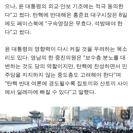
으나, 윤 대통령의 외교·안보 기조에는 적극 동의한
다”고 썼다. 탄핵에 반대해온 홍준표 대구시장은 8일
에도 페이스북에 “구속영장은 무효다. 석방돼야 한
다”고 썼다.
윤 대통령의 영향력이 다시 커질 것을 우려하는 목소
리도 있다. 영남의 한 중진의원은 “보수층 분노를 대
변하는 것도 당의 역할이지만, 탄핵에 찬성하면서 민
주당을 지지하지 않는 중도층도 고려해야 한다”며
“탄핵 반대 여론에 경도될수록 집토끼와 산토끼 사이
에서 딜레마에 빠질 수 있다”고 말했다.
이미지 크게 보기