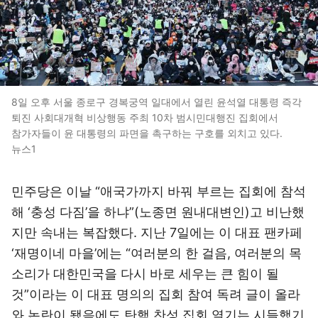
8일 오후 서울 종로구 경복궁역 일대에서 열린 윤석열 대통령 즉각
퇴진 사회대개혁 비상행동 주최 10차 범시민대행진 집회에서
참가자들이 윤 대통령의 파면을 촉구하는 구호를 외치고 있다.
뉴스1
민주당은 이날 “애국가까지 바꿔 부르는 집회에 참석
해 ‘충성 다짐’을 하냐”(노종면 원내대변인)고 비난했
지만 속내는 복잡했다. 지난 7일에는 이 대표 팬카페
‘재명이네 마을’에는 “여러분의 한 걸음, 여러분의 목
소리가 대한민국을 다시 바로 세우는 큰 힘이 될
것”이라는 이 대표 명의의 집회 참여 독려 글이 올라
와 논란이 됐음에도 탄핵 찬성 집회 열기는 시들했기