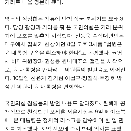
거리로 나올 명분이 됐다.
영남의 심상찮은 기류에 탄핵 정국 분위기도 묘해졌
다. 당장 광장과 거리를 둬 온 국민의힘은 거리 분위
기에 보조를 맞추기 시작했다. 신동욱 수석대변인은
대구에서 집회가 한창이던 8일 오후 3시쯤 “법원은
윤 대통령 구속을 취소해야 한다”고 논평했다. 권영
세 비대위원장과 권성동 원내대표의 접견을 시작으
로, 윤 대통령을 만나려는 의원들의 발걸음도 이어진
다. 10일엔 친윤계 김기현·이철규·정점식·추경호·박
성민 의원이 윤 대통령을 면회한다.
국민의힘 잠룡들의 발언 내용도 달라졌다. 탄핵에 공
개적으로 찬성했던 오세훈 서울시장은 9일 페이스북
에 “윤 대통령은 정치적 리스크를 감수하며 한·일 관
계를 회복했다. 계엄 선포에 즉시 반대 의사를 표했