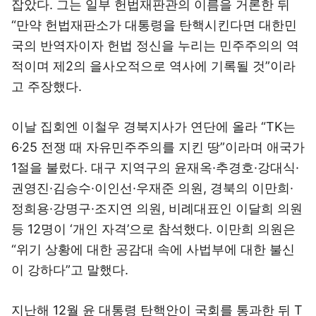
잡았다. 그는 일부 헌법재판관의 이름을 거론한 뒤
“만약 헌법재판소가 대통령을 탄핵시킨다면 대한민
국의 반역자이자 헌법 정신을 누리는 민주주의의 역
적이며 제2의 을사오적으로 역사에 기록될 것”이라
고 주장했다.
이날 집회엔 이철우 경북지사가 연단에 올라 “TK는
6·25 전쟁 때 자유민주주의를 지킨 땅”이라며 애국가
1절을 불렀다. 대구 지역구의 윤재옥·추경호·강대식·
권영진·김승수·이인선·우재준 의원, 경북의 이만희·
정희용·강명구·조지연 의원, 비례대표인 이달희 의원
등 12명이 ‘개인 자격’으로 참석했다. 이만희 의원은
“위기 상황에 대한 공감대 속에 사법부에 대한 불신
이 강하다”고 말했다.
지난해 12월 윤 대통령 탄핵안이 국회를 통과한 뒤 T