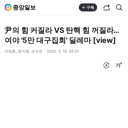
공유하기
통합검색
중앙일보
구독
尹의 힘 커질라 VS 탄핵 힘 꺼질라…
여야 '5만 대구집회' 딜레마 [view]
이창훈, 윤지원, 조수진
2025. 2. 10. 05:01
번역 설정
글씨크기 조절하기