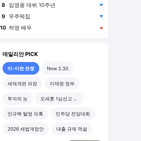
8
임영웅 데뷔 10주년
,하락
9
우주떡집
,하락
10
하영 배우
,상승
데일리안
PICK
미-이란 전쟁
Now 2.30
세제개편 파장
이재명 정부
투자의 눈
오세훈 1심선고 이후
안규백 탈영 의혹
민주당 전당대회
2026 세법개정안
대출 규제 역설