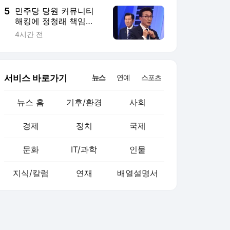
5
민주당 당원 커뮤니티
해킹에 정청래 책임
론?…김민석 "관리 무능
4시간 전
바로 잡아야"
서비스 바로가기
뉴스
연예
스포츠
뉴스 홈
기후/환경
사회
경제
정치
국제
문화
IT/과학
인물
지식/칼럼
연재
배열설명서