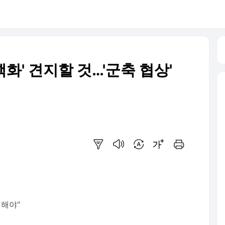
핵화' 견지할 것…'군축 협상'
요약보기
음성으로 듣기
번역 설정
글씨크기 조절하기
인쇄하기
의해야"