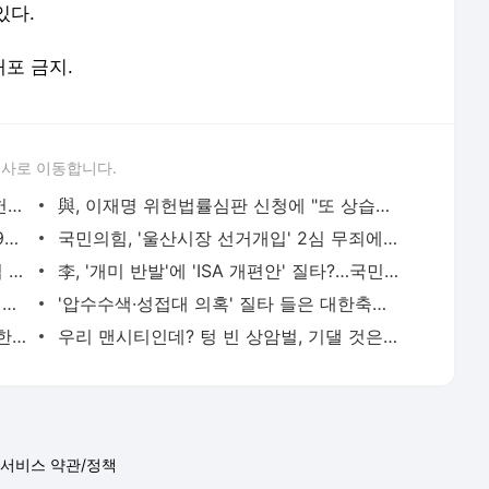
있다.
배포 금지.
론사로 이동합니다.
박정훈, '마은혁 권한쟁의심판' 연기에 "헌재 역사에 치욕…민주당, 멍청한 바보들"
與, 이재명 위헌법률심판 신청에 "또 상습적 재판 지연 꼼수" 비판
국방장관 직무대행 "계엄 당시 중국인 99명 체포 보도, 사실 아니다"
국민의힘, '울산시장 선거개입' 2심 무죄에 "납득 어려워"
이재용은 무죄였다…정치권 자성 "반기업 정서의 상처 성찰해야"
李, '개미 반발'에 'ISA 개편안' 질타?…국민의힘 "'남 탓 쇼' 멈춰라"
UAE “호르무즈서 선박 15척 줄줄이 피격…1명 사망·20명 부상”
'압수수색·성접대 의혹' 질타 들은 대한축구협회 "응원과 칭찬 받을 수 있는 조직으로…"
신동엽의 ‘농담’으로 드러난 대학로에 대한 ‘대중적 편견’ [이슈]
우리 맨시티인데? 텅 빈 상암벌, 기댈 것은 ‘이강인 효과’
서비스 약관/정책