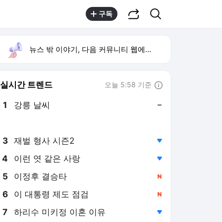
공유하기
검색
구독
뉴스 밖 이야기, 다음 커뮤니티 웹에서 보기
실시간 트렌드
오늘 5:58 기준
툴팁보기
1
강릉 날씨
,유지
2
황희 청년 버스 하우스
,상승
3
재벌 형사 시즌2
,하락
4
이런 엿 같은 사랑
,하락
5
이정후 결승타
,신규
6
이 대통령 제도 점검
,신규
7
하리수 미키정 이혼 이유
,하락