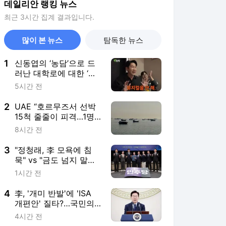
데일리안 랭킹 뉴스
최근 3시간 집계 결과입니다.
많이 본 뉴스
탐독한 뉴스
1
신동엽의 ‘농담’으로 드
러난 대학로에 대한 ‘대
중적 편견’ [이슈]
5시간 전
2
UAE “호르무즈서 선박
15척 줄줄이 피격…1명
사망·20명 부상”
8시간 전
3
"정청래, 李 모욕에 침
묵" vs "금도 넘지 말
라"…친명-친청 최고위
1시간 전
원 후보, 제주서 격돌
4
李, '개미 반발'에 'ISA
개편안' 질타?…국민의
힘 "'남 탓 쇼' 멈춰라"
4시간 전