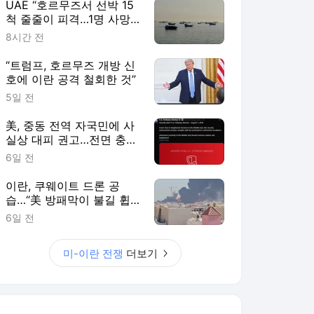
UAE “호르무즈서 선박 15
척 줄줄이 피격…1명 사망
·20명 부상”
8시간 전
“트럼프, 호르무즈 개방 신
호에 이란 공격 철회한 것”
5일 전
美, 중동 전역 자국민에 사
실상 대피 권고…전면 충돌
우려 고조
6일 전
이란, 쿠웨이트 드론 공
습…“美 방패막이 불길 휩
싸일 것”
6일 전
미-이란 전쟁
더보기