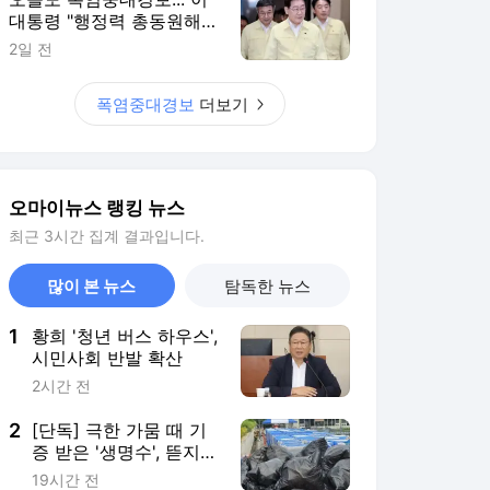
시민사회 반발 확산
2시간 전
2
[단독] 극한 가뭄 때 기
증 받은 '생명수', 뜯지도
않고 폐기한 강릉시
19시간 전
3
"유럽서 못 쓰는 카드,
몰랐나요?"... 카드사의
황당한 질문
20시간 전
4
폭염에 쓰러진 배달라이
더가 구급차 거부하며
남긴 한마디
23시간 전
5
꼭두새벽 고추밭엔 붉은
빛 출렁, 땀 뚝뚝 흘리다
떠오른 얼굴
1시간 전