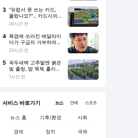
서비스 바로가기
뉴스
연예
스포츠
뉴스 홈
기후/환경
사회
경제
정치
국제
문화
IT/과학
인물
지식/칼럼
연재
배열설명서