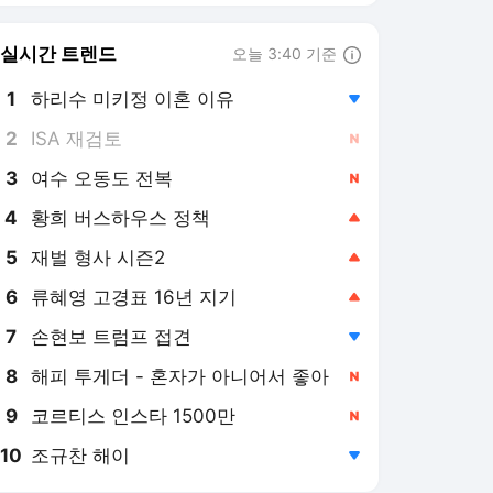
8
해피 투게더 - 혼자가 아니어서 좋아
,신규
9
코르티스 인스타 1500만
,신규
10
조규찬 해이
,하락
오마이뉴스
PICK
폭염중대경보
민생 물가 교란 사건
야구장 쓰레기 리포트
폭염에 쓰러진 배달라이더
가 구급차 거부하며 남긴
한마디
23시간 전
"덥습니다, 쉬었다 가세요"
어느 병원의 '다정한 안내
문'
1일 전