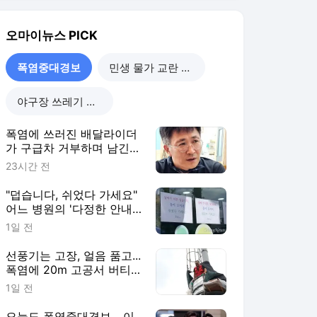
선풍기는 고장, 얼음 품고...
폭염에 20m 고공서 버티
는 남자
1일 전
오늘도 폭염중대경보... 이
대통령 "행정력 총동원해
야"
2일 전
폭염중대경보
더보기
오마이뉴스 랭킹 뉴스
최근 3시간 집계 결과입니다.
많이 본 뉴스
탐독한 뉴스
1
황희 '청년 버스 하우스',