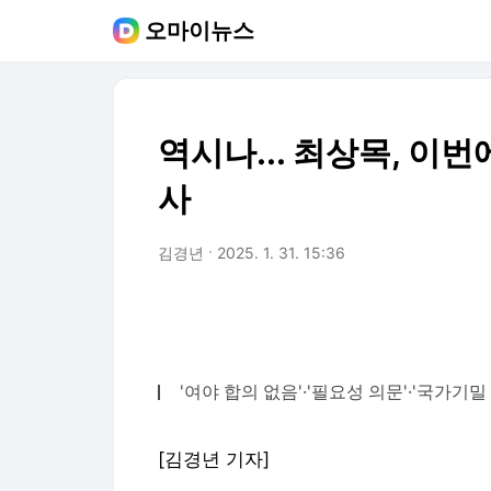
오마이뉴스
역시나... 최상목, 이번
사
김경년
2025. 1. 31. 15:36
'여야 합의 없음'·'필요성 의문'·'국가기밀
[김경년 기자]