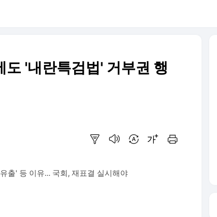
에도 '내란특검법' 거부권 행
요약보기
음성으로 듣기
번역 설정
글씨크기 조절하기
인쇄하기
 유출' 등 이유... 국회, 재표결 실시해야