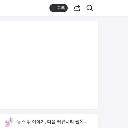
공유하기
검색
구독
뉴스 밖 이야기, 다음 커뮤니티 웹에서 보기
실시간 트렌드
오늘 3:40 기준
툴팁보기
1
하리수 미키정 이혼 이유
,하락
2
ISA 재검토
,신규
3
여수 오동도 전복
,신규
4
황희 버스하우스 정책
,상승
5
재벌 형사 시즌2
,상승
6
류혜영 고경표 16년 지기
,상승
7
손현보 트럼프 접견
,하락