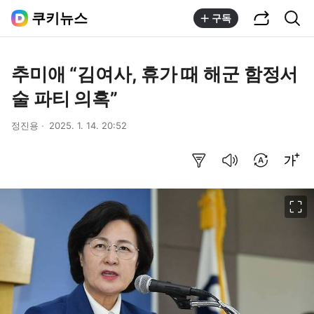
공유하기
통합검색
쿠키뉴스
구독
추미애 “김여사, 휴가 때 해군 함정서
술 파티 의혹”
정진용
2025. 1. 14. 20:52
요약보기
음성으로 듣기
번역 설정
글씨크기 조절하기
이미지 크게 보기