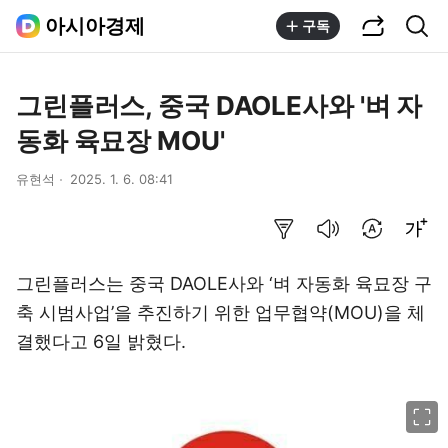
공유하기
통합검색
아시아경제
구독
그린플러스, 중국 DAOLE사와 '벼 자
동화 육묘장 MOU'
유현석
2025. 1. 6. 08:41
요약보기
음성으로 듣기
번역 설정
글씨크기 조절하기
그린플러스는 중국 DAOLE사와 ‘벼 자동화 육묘장 구
축 시범사업’을 추진하기 위한 업무협약(MOU)을 체
결했다고 6일 밝혔다.
이미지 크게 보기