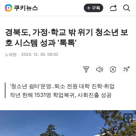
공유하기
통합검색
쿠키뉴스
구독
경북도, 가정·학교 밖 위기 청소년 보
호 시스템 성과 ‘톡톡’
노재현
2024. 12. 30. 09:02
요약보기
음성으로 듣기
번역 설정
글씨크기 조절하기
‘청소년 쉼터’운영‥퇴소 전원 대학 진학·취업
작년 한해 1531명 학업복귀, 사회진출 성공
이미지 크게 보기