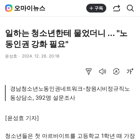
공유하기
통합검색
오마이뉴스
구독
일하는 청소년한테 물었더니 ... "노
동인권 강화 필요"
윤성효
2024. 12. 26. 20:18
요약보기
음성으로 듣기
번역 설정
글씨크기 조절하기
경남청소년노동인권네트워크-창원시비정규직노
동상담소, 392명 설문조사
[윤성효 기자]
청소년들은 첫 아르바이트를 고등학교 1학년 때 가장