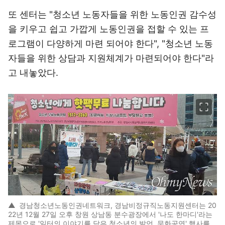
또 센터는 "청소년 노동자들을 위한 노동인권 감수성
을 키우고 쉽고 가깝게 노동인권을 접할 수 있는 프
로그램이 다양하게 마련 되어야 한다", "청소년 노동
자들을 위한 상담과 지원체계가 마련되어야 한다"라
고 내놓았다.
이미지 크게 보기
▲
경남청소년노동인권네트워크, 경남비정규직노동지원센터는 20
22년 12월 27일 오후 창원 상남동 분수광장에서 '나도 한마디'라는
제목으로 '일터의 이야기를 담은 청소년의 발언, 문화공연' 행사를