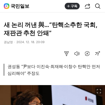
공유하기
통합검색
국민일보
구독
새 논리 꺼낸 與…“탄핵소추한 국회,
재판관 추천 안돼”
권남영
2024. 12. 18. 20:09
요약보기
음성으로 듣기
번역 설정
글씨크기 조절하기
권성동 “尹보다 이진숙·최재해·이창수 탄핵안 먼저
심리해야” 주장도
이미지 크게 보기