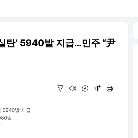
실탄’ 5940발 지급…민주 “尹
요약보기
음성으로 듣기
번역 설정
글씨크기 조절하기
인쇄하기
 5940발 지급
980발
”