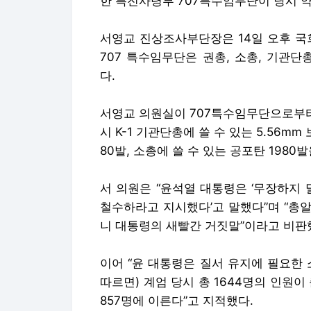
한 특전사령부 707특수임무단이 당시 약
서영교 진상조사부단장은 14일 오후 국
707 특수임무단은 권총, 소총, 기관단
다.
서영교 의원실이 707특수임무단으로부터
시 K-1 기관단총에 쓸 수 있는 5.56mm
80발, 소총에 쓸 수 있는 공포탄 1980
서 의원은 “윤석열 대통령은 ‘무장하지
철수하라고 지시했다’고 말했다”며 “총
니 대통령의 새빨간 거짓말”이라고 비판
이어 “윤 대통령은 질서 유지에 필요한
따르면) 계엄 당시 총 1644명의 인원
857명에 이른다”고 지적했다.