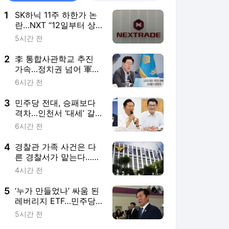
1
SK하닉 11주 하한가 논
란…NXT “12일부터 상·
하한가 주문 금지”
5시간 전
2
李 통합사관학교 추진
가속…정치권 넘어 軍
원로까지 반발
6시간 전
3
민주당 전대, 승패보다
격차…인천서 ‘대세’ 갈
릴까
6시간 전
4
경찰관 가족 사건은 다
른 경찰서가 맡는다…9
월부터 상피제 시행
4시간 전
5
‘누가 만들었나’ 싸움 된
레버리지 ETF…민주당
책임 공방
5시간 전