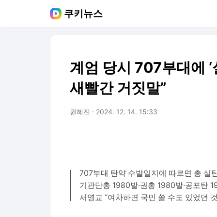
쿠키뉴스
계엄 당시 707부대에 ‘
새빨간 거짓말”
권혜진
2024. 12. 14. 15:33
707부대 탄약 수발일지에 따르면 총 실탄
기관단총 1980발·권총 1980발·공포탄 1
서영교 “여차하면 국민 쏠 수도 있었던 것