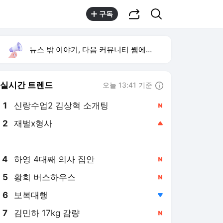
공유하기
검색
구독
뉴스 밖 이야기, 다음 커뮤니티 웹에서 보기
실시간 트렌드
오늘 13:41 기준
툴팁보기
1
신랑수업2 김상혁 소개팅
,신규
2
재벌x형사
,상승
3
미 7월 고용 감소
,신규
4
하영 4대째 의사 집안
,신규
5
황희 버스하우스
,신규
6
보복대행
,하락
7
김민하 17kg 감량
,신규