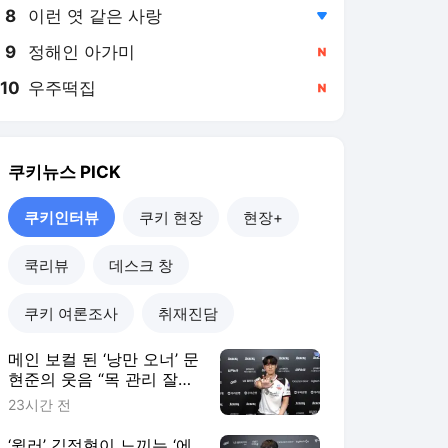
8
이런 엿 같은 사랑
,하락
9
정해인 아가미
,신규
10
우주떡집
,신규
쿠키뉴스
PICK
쿠키인터뷰
쿠키 현장
현장+
쿡리뷰
데스크 창
쿠키 여론조사
취재진담
메인 보컬 된 ‘낭만 오너’ 문
현준의 웃음 “목 관리 잘해
야죠” [쿠키인터뷰]
23시간 전
‘윌러’ 김정현이 느끼는 ‘에