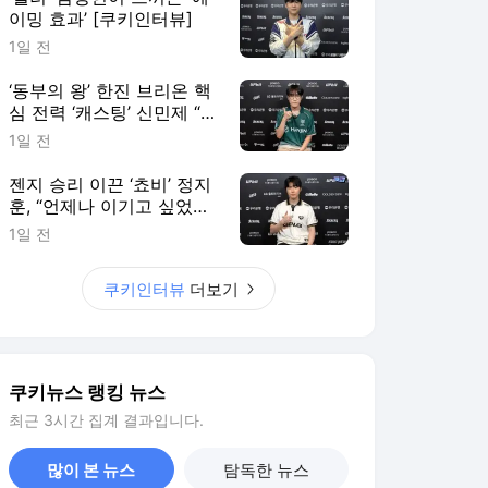
이밍 효과’ [쿠키인터뷰]
1일 전
‘동부의 왕’ 한진 브리온 핵
심 전력 ‘캐스팅’ 신민제 “팬
들에게 좋은 경기력으로 보
1일 전
답할 것” [쿠키 인터뷰]
젠지 승리 이끈 ‘쵸비’ 정지
훈, “언제나 이기고 싶었다”
[쿠키인터뷰]
1일 전
쿠키인터뷰
더보기
쿠키뉴스 랭킹 뉴스
최근 3시간 집계 결과입니다.
많이 본 뉴스
탐독한 뉴스