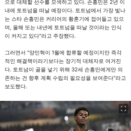
으로 대체할 선수를 모색하고 있다. 손흥민은 2년 이
내에 토트넘을 떠날 예정이다. 토트넘에서 가장 빛나
는 스타 손흥민은 커리어의 황혼기에 접어들고 있으
며, 올해 또는 내년에 토트넘을 떠날 것이라는 인식
이 커지고 있다"라고 주장했다.
그러면서 "양민혁이 1월에 합류할 예정이지만 즉각
적인 해결책이라기보다는 장기적 대체자로 여겨진
다. 토트넘이 골을 넣기 위해 32세 손흥민에게만 의
존하는 건 향후 계획 수립의 필요성을 보여준다"라고
보도했다.
이미지 크게 보기