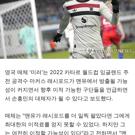
영국 매체 '미러'는 2022 카타르 월드컵 잉글랜드 주
전 공격수 마커스 래시포드가 맨유에서 방출될 가능
성이 커지면서 향후 이적 가능한 구단들을 언급하면
서 손흥민의 대체자가 될 수 있다고 보도했다.
매체는 "맨유가 래시포드를 더 일찍 팔았다면 그에게
최대한의 이적료를 얻지 못할 수 있었다. 하지만 그
는 여전히 이적할 가능성이 있다"라고 전하면서 "맨