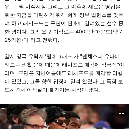
유는 1월 이적시장 그리고 그 이후에 새로운 영입을
위한 자금을 마련하기 위해 회계 장부 밸런스를 맞추
려 하고 래시포드는 구단이 판매에 열려있는 선수 중
한 명이다. 그의 요구 이적료는 4000만 파운드(약 7
25억원)다"라고 전했다.
앞서 영국 유력지 '텔레그래프'가 "맨체스터 유나이
티드는 생활 문제 때문에 래시포드 매각에 적극적"이
라며 "구단은 지난여름에도 래시포드를 매각할 의향
이 있었고, 그를 향한 입장에 열려 있었다"고 독점 보
도하면서 이적설이 불거지는 시작이 됐다.
이미지 크게 보기