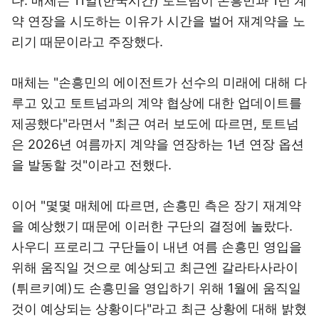
다. 매체는 11일(한국시간) 토트넘이 손흥민과 1년 계
약 연장을 시도하는 이유가 시간을 벌어 재계약을 노
리기 때문이라고 주장했다.
매체는 "손흥민의 에이전트가 선수의 미래에 대해 다
루고 있고 토트넘과의 계약 협상에 대한 업데이트를
제공했다"라면서 "최근 여러 보도에 따르면, 토트넘
은 2026년 여름까지 계약을 연장하는 1년 연장 옵션
을 발동할 것"이라고 전했다.
이어 "몇몇 매체에 따르면, 손흥민 측은 장기 재계약
을 예상했기 때문에 이러한 구단의 결정에 놀랐다.
사우디 프로리그 구단들이 내년 여름 손흥민 영입을
위해 움직일 것으로 예상되고 최근엔 갈라타사라이
(튀르키예)도 손흥민을 영입하기 위해 1월에 움직일
것이 예상되는 상황이다"라고 최근 상황에 대해 밝혔