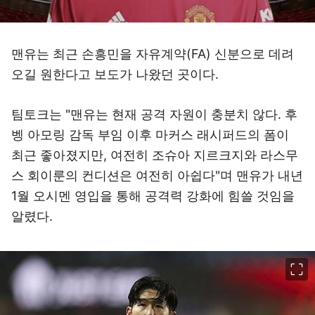
맨유는 최근 손흥민을 자유계약(FA) 신분으로 데려
오길 원한다고 보도가 나왔던 곳이다.
팀토크는 "맨유는 현재 공격 자원이 충분치 않다. 후
벵 아모링 감독 부임 이후 마커스 래시퍼드의 폼이
최근 좋아졌지만, 여전히 조슈아 지르크지와 라스무
스 회이룬의 컨디션은 여전히 아쉽다"며 맨유가 내년
1월 오시멘 영입을 통해 공격력 강화에 힘쓸 것임을
알렸다.
이미지 크게 보기