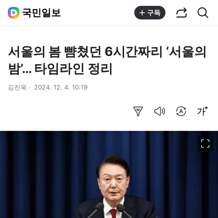
공유하기
통합검색
국민일보
구독
서울의 봄 뺨쳤던 6시간짜리 ‘서울의
밤’… 타임라인 정리
김진욱
2024. 12. 4. 10:19
요약보기
음성으로 듣기
번역 설정
글씨크기 조절하기
이미지 크게 보기