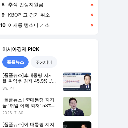
8
추석 민생지원금
,상승
9
KBO리그 경기 취소
,신규
10
이재룡 뺑소니 기소
,신규
아시아경제
PICK
폴폴뉴스
주末머니
[폴폴뉴스]李대통령 지지
율 취임후 최저 45.9%…'부
정평가, 긍정평가 앞서'
3일 전
[폴폴뉴스] 李대통령 지지
율 '취임 이래 최저' 53%…
민주 40%·국힘 21%
2026. 7. 30.
[폴폴뉴스]이 대통령 지지