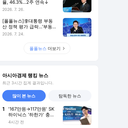
율, 46.3%…2주 연속↓
2026. 7. 26.
[폴폴뉴스]李대통령 부동
산 정책 평가 급락…'부동산
정책 잘한다' 3월 51%→ 7
2026. 7. 24.
월 26%
폴폴뉴스
더보기
아시아경제 랭킹 뉴스
최근 3시간 집계 결과입니다.
많이 본 뉴스
탐독한 뉴스
1
'167만원→117만원' SK
하이닉스 '하한가' 충
격…프리마켓 시초가 논
4시간 전
란