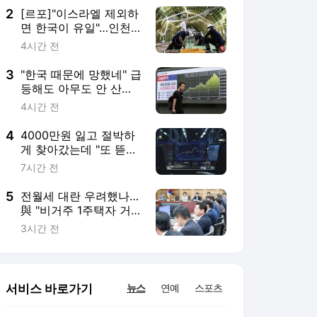
2
[르포]"이스라엘 제외하
면 한국이 유일"…인천
공항, '224조' 항공
4시간 전
MRO 거점 도약
3
"한국 때문에 망했네" 급
등해도 아무도 안 산
다…코스피 따라 출렁이
4시간 전
는 日증시
4
4000만원 잃고 절박하
게 찾아갔는데 "또 뜯겼
다"…악랄해진 리딩방
7시간 전
사기[장밋'빚'투자]②
5
전월세 대란 우려했나…
與 "비거주 1주택자 거
주 요건 완화 검토"
3시간 전
서비스 바로가기
뉴스
연예
스포츠