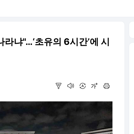
나라냐"…‘초유의 6시간’에 시
요약보기
음성으로 듣기
번역 설정
글씨크기 조절하기
인쇄하기