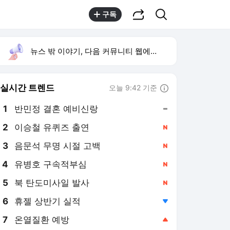
공유하기
검색
구독
뉴스 밖 이야기, 다음 커뮤니티 웹에서 보기
실시간 트렌드
오늘 9:42 기준
툴팁보기
1
반민정 결혼 예비신랑
,유지
2
이승철 유퀴즈 출연
,신규
3
음문석 무명 시절 고백
,신규
4
유병호 구속적부심
,신규
5
북 탄도미사일 발사
,신규
6
휴젤 상반기 실적
,하락
7
온열질환 예방
,상승