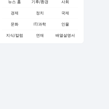
뉴스 홈
기후/환경
사회
경제
정치
국제
문화
IT/과학
인물
지식/칼럼
연재
배열설명서