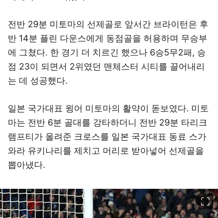
전반 29분 미토마의 선제골로 앞서간 브라이턴은 후
반 14분 플린 다운스에게 동점골을 허용하며 무승부
에 그쳤다. 한 경기 더 치르긴 했으나 6승5무2패, 승
점 23이 되면서 2위였던 맨체스터 시티를 끌어내리
는 데 성공했다.
일본 국가대표 윙어 미토마의 활약이 돋보였다. 미토
마는 전반 6분 골대를 강타하더니 전반 29분 타리크
램프티가 올려준 크로스를 일본 국가대표 동료 스가
와라 유키나리를 제치고 머리로 받아넣어 선제골을
뽑아냈다.
이미지 크게 보기