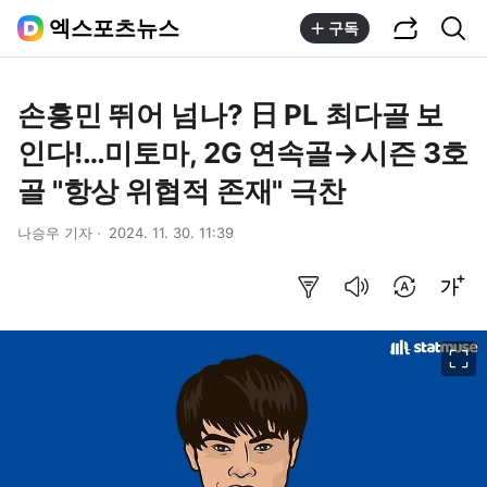
공유하기
통합검색
엑스포츠뉴스
구독
손흥민 뛰어 넘나? 日 PL 최다골 보
인다!…미토마, 2G 연속골→시즌 3호
골 "항상 위협적 존재" 극찬
나승우 기자
2024. 11. 30. 11:39
요약보기
음성으로 듣기
번역 설정
글씨크기 조절하기
이미지 크게 보기