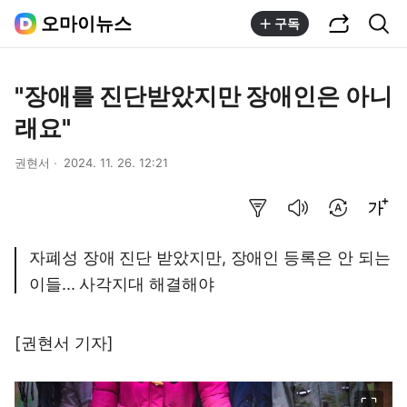
공유하기
통합검색
오마이뉴스
구독
"장애를 진단받았지만 장애인은 아니
래요"
권현서
2024. 11. 26. 12:21
요약보기
음성으로 듣기
번역 설정
글씨크기 조절하기
자폐성 장애 진단 받았지만, 장애인 등록은 안 되는
이들... 사각지대 해결해야
[권현서 기자]
이미지 크게 보기