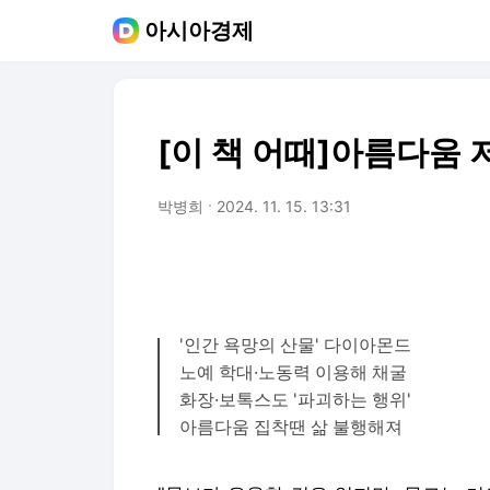
아시아경제
[이 책 어때]아름다움
박병희
2024. 11. 15. 13:31
'인간 욕망의 산물' 다이아몬드
노예 학대·노동력 이용해 채굴
화장·보톡스도 '파괴하는 행위'
아름다움 집착땐 삶 불행해져