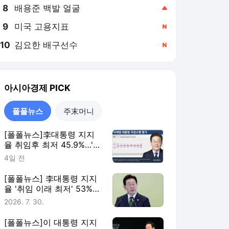
8
배용준 백발 얼굴
,상승
9
미국 고용지표
,신규
10
김요한 배구선수
,신규
아시아경제
PICK
폴폴뉴스
주末머니
[폴폴뉴스]李대통령 지지
율 취임후 최저 45.9%…'부
정평가, 긍정평가 앞서'
4일 전
[폴폴뉴스] 李대통령 지지
율 '취임 이래 최저' 53%…
민주 40%·국힘 21%
2026. 7. 30.
[폴폴뉴스]이 대통령 지지