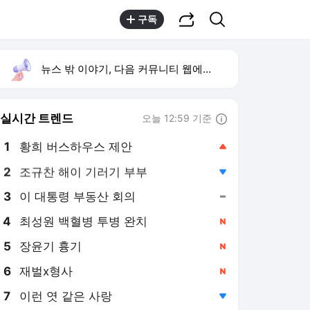
공유하기
검색
구독
뉴스 밖 이야기, 다음 커뮤니티 웹에서 보기
실시간 트렌드
오늘 12:59 기준
툴팁보기
1
황희 버스하우스 제안
,상승
2
조규찬 해이 기러기 부부
,하락
3
이 대통령 부동산 회의
,유지
4
최성원 백혈병 투병 완치
,신규
5
장윤기 흉기
,신규
6
재벌x형사
,신규
7
이런 엿 같은 사랑
,하락