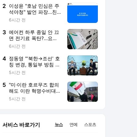
슨 일이
2
이성윤 "호남 민심은 주
석야청" 발언 파장…친
명 "처절한 역사를 말장
6시간 전
난으로"
3
에어컨 하루 종일 안 끄
면 전기료 폭탄?…요금
아끼는 핵심은 '450㎾h'
6시간 전
4
정동영 "'북한→조선' 호
칭 변경, 통일부 방침 아
냐…공론화가 먼저"
5시간 전
5
"미·이란 호르무즈 합의
해도 이란 혁명수비대가
깰 수 있어"
5시간 전
서비스 바로가기
뉴스
연예
스포츠