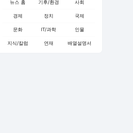
뉴스 홈
기후/환경
사회
경제
정치
국제
문화
IT/과학
인물
지식/칼럼
연재
배열설명서