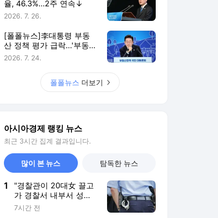
율, 46.3%…2주 연속↓
2026. 7. 26.
[폴폴뉴스]李대통령 부동
산 정책 평가 급락…'부동산
정책 잘한다' 3월 51%→ 7
2026. 7. 24.
월 26%
폴폴뉴스
더보기
아시아경제 랭킹 뉴스
최근 3시간 집계 결과입니다.
많이 본 뉴스
탐독한 뉴스
1
"경찰관이 20대女 끌고
가 경찰서 내부서 성폭
행"…직원 78명 직무정
7시간 전
지까지, 파키스탄에 무