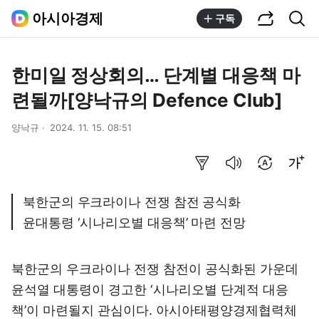
공유하기
통합검색
아시아경제
구독
한미일 정상회의… 단계별 대응책 마
련될까[양낙규의 Defence Club]
양낙규
2024. 11. 15. 08:51
요약보기
음성으로 듣기
번역 설정
글씨크기 조절하기
북한군의 우크라이나 전쟁 참전 공식화
윤대통령 ‘시나리오별 대응책’ 마련 전망
북한군의 우크라이나 전쟁 참전이 공식화된 가운데
윤석열 대통령이 경고한 ‘시나리오별 단계적 대응
책’이 마련될지 관심이다. 아시아태평양경제협력체