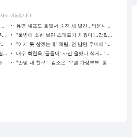
론사로 이동합니다.
어르신 2시간 웨이팅 했는데…"새치기 아냐?" 그 젊은이 비밀 | 중앙일보
유명 셰프도 호텔서 숨진 채 발견…의문사 줄잇는 러시아, 무슨 일 | 중앙일보
새벽 4시 목격한 끔찍 장면…내 아내는 우울증입니다 | 중앙일보
"물병에 소변 보면 스태프가 치웠다"…갑질 터진 유명 남배우 충격 | 중앙일보
성기구 쓴 김소연 "환상의 세계 갔다"…야한 드라마로만 보면 오산, 왜 | 중앙일보
"이제 못 참겠는데" 채림, 전 남편 루머에 '허위사실' 분노 | 중앙일보
시체 썩는 냄새난데도 5000명 몰렸다…멸종 위기 '이 꽃' 정체 | 중앙일보
배우 최현욱 '곰돌이' 사진 올렸다 삭제…"나체 보였다" 깜짝 | 중앙일보
"황정음 따라하다 큰일" 이혼 전문 변호사가 경고한 이 행동 | 중앙일보
"안녕 내 친구"…김소은 '우결 가상부부' 송재림에 먹먹한 추모글 | 중앙일보