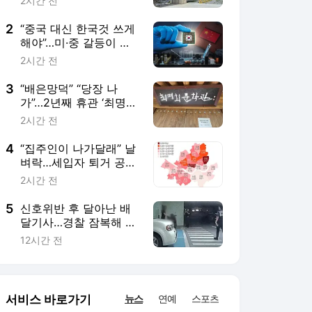
2시간 전
2
“중국 대신 한국것 쓰게
해야”…미·중 갈등이 벌
어준 韓 골든타임
2시간 전
3
“배은망덕” “당장 나
가”…2년째 휴관 ‘최명희
문학관’서 생긴 일
2시간 전
4
“집주인이 나가달래” 날
벼락…세입자 퇴거 공포
시작됐다
2시간 전
5
신호위반 후 달아난 배
달기사…경찰 잠복해 잡
고보니 ‘반전’
12시간 전
서비스 바로가기
뉴스
연예
스포츠