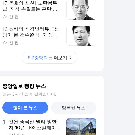
[김동호의 시선] 노란봉투
법, 지침 손질로는 혼란 못
막는다
7시간 전
[김원배의 직격인터뷰] “신
앙이 된 검수완박…개정 형
소법은 개혁의 과잉”
7시간 전
8.7중앙의눈
더보기
중앙일보 랭킹 뉴스
최근 3시간 집계 결과입니다.
많이 본 뉴스
탐독한 뉴스
1
값싼 중국산 밀려 망한
지 10년…K에스컬레이
터 뜻밖의 부활