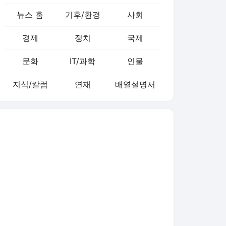
뉴스 홈
기후/환경
사회
경제
정치
국제
문화
IT/과학
인물
지식/칼럼
연재
배열설명서