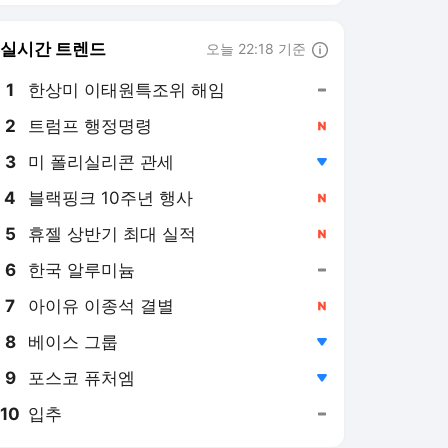
실시간 트렌드
오늘 22:18 기준
툴팁보기
1
한상미 이태원특조위 해임
,유지
2
트럼프 행정명령
,신규
3
미 폴리실리콘 관세
,하락
4
블랙핑크 10주년 행사
,신규
5
휴젤 상반기 최대 실적
,신규
6
한국 알루미늄
,유지
7
아이유 이종석 결별
,신규
8
베이스 그룹
,하락
9
포스코 퓨처엠
,하락
10
입추
,유지