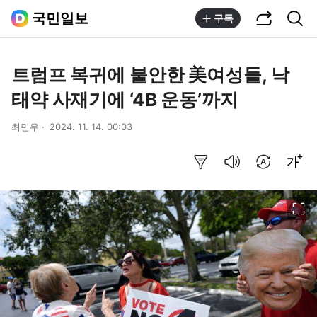
공유하기
통합검색
국민일보
구독
트럼프 복귀에 불안한 美여성들, 낙
태약 사재기에 ‘4B 운동’까지
최민우
2024. 11. 14. 00:03
요약보기
음성으로 듣기
번역 설정
글씨크기 조절하기
이미지 크게 보기