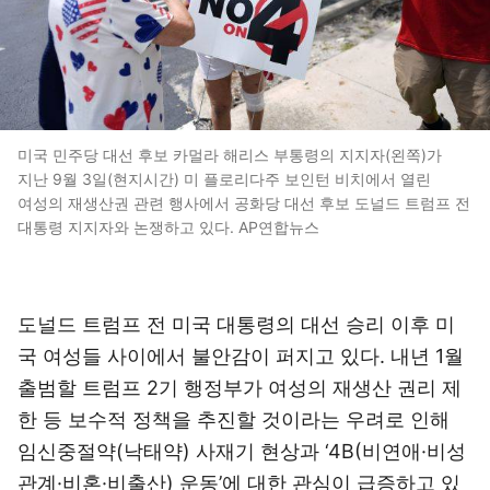
미국 민주당 대선 후보 카멀라 해리스 부통령의 지지자(왼쪽)가
지난 9월 3일(현지시간) 미 플로리다주 보인턴 비치에서 열린
여성의 재생산권 관련 행사에서 공화당 대선 후보 도널드 트럼프 전
대통령 지지자와 논쟁하고 있다. AP연합뉴스
도널드 트럼프 전 미국 대통령의 대선 승리 이후 미
국 여성들 사이에서 불안감이 퍼지고 있다. 내년 1월
출범할 트럼프 2기 행정부가 여성의 재생산 권리 제
한 등 보수적 정책을 추진할 것이라는 우려로 인해
임신중절약(낙태약) 사재기 현상과 ‘4B(비연애·비성
관계·비혼·비출산) 운동’에 대한 관심이 급증하고 있