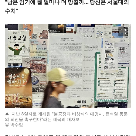
"남은 임기에 뭘 얼마나 더 망칠까... 당신은 서울대의
수치"
이미지 크게 보기
▲
지난 8일자로 게재된 "불공정과 비상식의 대명사, 윤석열 동문
의 퇴진을 촉구한다"라는 제목의 대자보
ⓒ 박수림