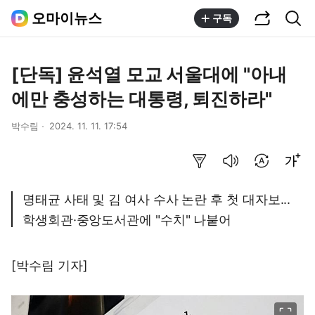
공유하기
통합검색
오마이뉴스
구독
[단독] 윤석열 모교 서울대에 "아내
에만 충성하는 대통령, 퇴진하라"
박수림
2024. 11. 11. 17:54
요약보기
음성으로 듣기
번역 설정
글씨크기 조절하기
명태균 사태 및 김 여사 수사 논란 후 첫 대자보...
학생회관·중앙도서관에 "수치" 나붙어
[박수림 기자]
이미지 크게 보기