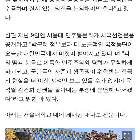
수용하며 질서 있는 퇴진을 논의해야만 한다"고 했
다.
한편 지난 9일엔 서울대 민주동문회가 시국선언문을
공개하고 "박근혜 정부보다 더 노골적인 국정농단이
오늘날 대한민국에서 버젓이 벌어지고 있다"며 "피
와 땀과 눈물로 이룩한 민주주의와 평화가 무참하게
파괴되고, 국민들의 자존과 생존권이 위협받는 작금
의 현실을 더 이상 지켜만 보고 있을 수가 없기에 윤
석열·김건희 정권을 몰아내는 투쟁에 분연히 나서겠
다"라고 밝힌 바 있다.
아래는 서울대학교 내에 게재된 대자보 전문이다.
이미지 크게 보기