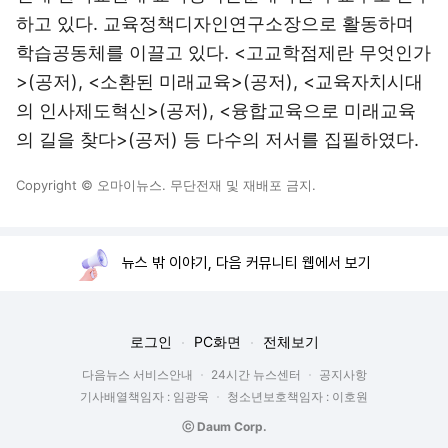
하고 있다. 교육정책디자인연구소장으로 활동하며
학습공동체를 이끌고 있다. <고교학점제란 무엇인가
>(공저), <소환된 미래교육>(공저), <교육자치시대
의 인사제도혁신>(공저), <융합교육으로 미래교육
의 길을 찾다>(공저) 등 다수의 저서를 집필하였다.
Copyright © 오마이뉴스. 무단전재 및 재배포 금지.
뉴스 밖 이야기, 다음 커뮤니티 웹에서 보기
로그인
PC화면
전체보기
다음뉴스 서비스안내
24시간 뉴스센터
공지사항
기사배열책임자 : 임광욱
청소년보호책임자 : 이호원
ⓒ Daum Corp.