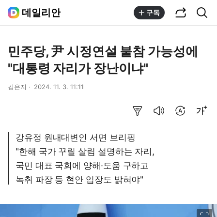
공유하기
통합검색
데일리안
구독
민주당, 尹 시정연설 불참 가능성에
"대통령 자리가 장난이냐"
김은지
2024. 11. 3. 11:11
요약보기
음성으로 듣기
번역 설정
글씨크기 조절하기
강유정 원내대변인 서면 브리핑
"한해 국가 꾸릴 살림 설명하는 자리,
국민 대표 국회에 양해·도움 구하고
녹취 파장 등 현안 입장도 밝혀야"
이미지 크게 보기