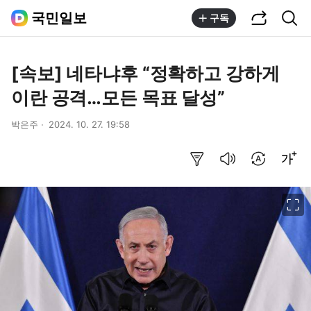
공유하기
통합검색
국민일보
구독
[속보] 네타냐후 “정확하고 강하게
이란 공격…모든 목표 달성”
박은주
2024. 10. 27. 19:58
요약보기
음성으로 듣기
번역 설정
글씨크기 조절하기
이미지 크게 보기