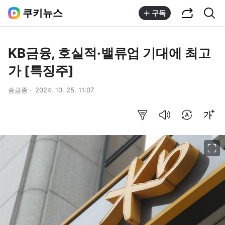
공유하기
통합검색
쿠키뉴스
구독
KB금융, 호실적·밸류업 기대에 최고
가 [특징주]
송금종
2024. 10. 25. 11:07
요약보기
음성으로 듣기
번역 설정
글씨크기 조절하기
이미지 크게 보기