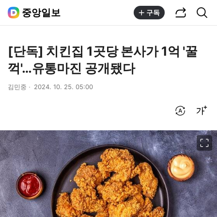
공유하기
통합검색
중앙일보
구독
[단독] 치킨집 1곳당 본사가 1억 '꿀
꺽'…유통마진 공개됐다
김민중
2024. 10. 25. 05:00
번역 설정
글씨크기 조절하기
이미지 크게 보기