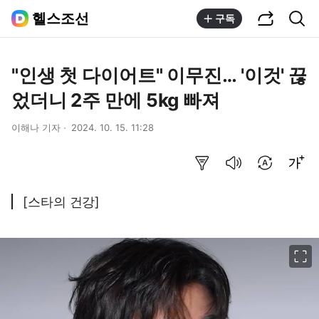
공유하기
통합검색
헬스조선
구독
"인생 첫 다이어트" 이무진… '이것' 끊
었더니 2주 만에 5kg 빠져
이해나 기자
2024. 10. 15. 11:28
요약보기
음성으로 듣기
번역 설정
글씨크기 조절하기
[스타의 건강]
이미지 크게 보기