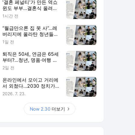
'결혼 페널티'가 만든 역쇼
윈도 부부…결혼식 올려도
혼인신고 미룬다 [Now
1시간 전
2.30]
“월급만으론 집 못 사”…레
버리지에 올라탄 청년들
[Now 2.30]
1일 전
퇴직은 50세, 연금은 65세
부터?…청년, 명품·여행 대
신 노후준비 [Now 2.30]
2일 전
온라인에서 모이고 거리에
서 외쳤다…2030 정치가
달라졌다 [Now 2.30]
2026. 7. 23.
Now 2.30
더보기