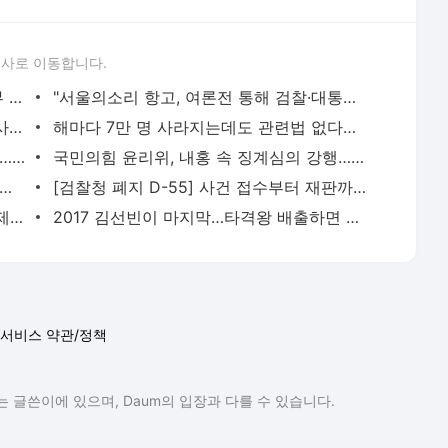
론사로 이동합니다.
"박대성 면담했던 경찰관, 흉기 소지 여부 파악에 소홀했으면 업무상과실치사" [법조계에 물어보
"서울의소리 항고, 여론전 통해 검찰·대통령 부부 비판 목적…기각될 것" [법조계에 물어보니 520
"검찰 소환에 상습적 불응 야당, 불출석 사유 밝힌 검사에 동행명령장 발부? 망신주기" [법조계에
해마다 7만 명 사라지는데도 관련법 없다…'성인실종법' 제정 어려운 이유 [디케의 눈물 297]
"문다혜, 위험운전치사상 혐의 적용 가능…혐의 계속 부인하면 법정 구속" [디케의 눈물 296]
국민의힘 윤리위, 내홍 속 징계심의 강행…당내서는 장동혁 비판 목소리
촌 덮친 ‘살인 더위’…49도 폭염에 전기도 끊겼다
[검찰청 폐지 D-55] 사건 접수부터 재판까지 싹 바뀐다…개정 형소법, 무엇이 달라지나
돈 안 되면 지원도 끝?…정동진독립영화제 예산 삭감이 던진 질문 [초점]
2017 김선빈이 마지막…타격왕 배출하면 우승 못 한다?
서비스 약관/정책
 글쓴이에 있으며, Daum의 입장과 다를 수 있습니다.