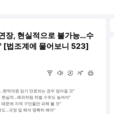
연장, 현실적으로 불가능…수
" [법조계에 물어보니 523]
요약보기
음성으로 듣기
번역 설정
글씨크기 조절하기
인쇄하기
…현역의원 임기 만료되는 경우 많아질 것"
게 현실적…해외처럼 처벌 수위도 높여야"
 때문에 지역 구민들만 피해 볼 것"
판도…규정 및 해석 명확히 해야"