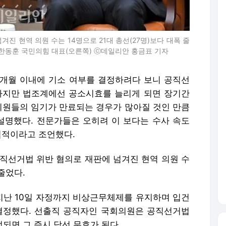
진 현역 의원 수는 14명으로 21대 총선(27명)보다 대폭 줄
 한동훈 국민의힘 대표(오른쪽) ⓒ데일리안 홍금표 기자
6개월 이내에 기소 여부를 결정하려다 보니 공직선
하지만 법조계에선 공소시효를 늘리게 되면 장기간
 의원들의 임기가 만료되는 경우가 많아질 것인 만큼
명했다. 전문가들은 오히려 이 보다는 수사 속도
실적이라고 조언했다.
공직선거법 위반 혐의로 재판에 넘겨진 현역 의원 수
 줄었다.
난 10일 자정까지 비상근무체제를 유지하며 입건
결정했다. 선출직 공직자인 국회의원은 공직선거법
정되면 그 즉시 당선 무효가 된다.