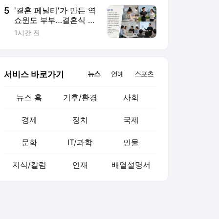
5
'결혼 페널티'가 만든 역
쇼윈도 부부…결혼식 올
려도 혼인신고 미룬다
1시간 전
[Now 2.30]
서비스 바로가기
뉴스
연예
스포츠
뉴스 홈
기후/환경
사회
경제
정치
국제
문화
IT/과학
인물
지식/칼럼
연재
배열설명서