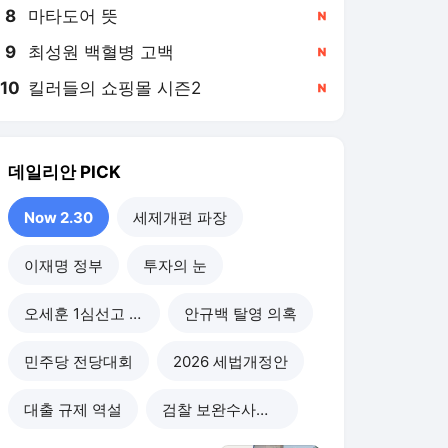
8
마타도어 뜻
,신규
9
최성원 백혈병 고백
,신규
10
킬러들의 쇼핑몰 시즌2
,신규
데일리안
PICK
Now 2.30
세제개편 파장
이재명 정부
투자의 눈
오세훈 1심선고 이후
안규백 탈영 의혹
민주당 전당대회
2026 세법개정안
대출 규제 역설
검찰 보완수사권 폐지