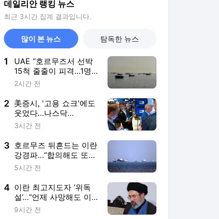
데일리안 랭킹 뉴스
최근 3시간 집계 결과입니다.
많이 본 뉴스
탐독한 뉴스
1
UAE “호르무즈서 선박
15척 줄줄이 피격…1명
사망·20명 부상”
2시간 전
2
美증시, '고용 쇼크'에도
웃었다…나스닥
1.3%↑·S&P 사상 최고
3시간 전
3
호르무즈 뒤흔드는 이란
강경파…“합의해도 또
뒤집힌다”
5시간 전
4
이란 최고지도자 ‘위독
설’…“언제 사망해도 이
상하지 않다”
9시간 전