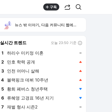
공유하기
검색
구독
뉴스 밖 이야기, 다음 커뮤니티 웹에서 보기
실시간 트렌드
오늘 23:50 기준
툴팁보기
1
하리수 미키정 이혼
,유지
2
민호 학력 공개
,상승
3
인천 어머니 살해
,상승
4
블랙핑크 데뷔 10주년
,상승
5
황희 폐버스 청년주택
,하락
6
류혜영 고경표 16년 지기
,하락
7
재벌 형사 시즌2
,유지