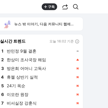
공유하기
검색
구독
뉴스 밖 이야기, 다음 커뮤니티 웹에서 보기
실시간 트렌드
오늘 16:02 기준
툴팁보기
1
반민정 9월 결혼
,유지
2
한상미 조사국장 해임
,상승
3
방은희 어머니 고독사
,신규
4
휴젤 상반기 실적
,신규
5
24기 옥순
,신규
6
이모란 원장
,신규
7
비서실장 강훈식
,신규