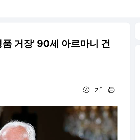
명품 거장' 90세 아르마니 건
번역 설정
글씨크기 조절하기
인쇄하기