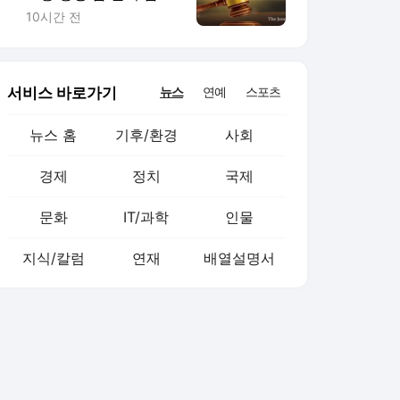
게 한 30대 무죄, 왜
10시간 전
서비스 바로가기
뉴스
연예
스포츠
뉴스 홈
기후/환경
사회
경제
정치
국제
문화
IT/과학
인물
지식/칼럼
연재
배열설명서