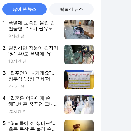
많이 본 뉴스
탐독한 뉴스
1
폭염에 노숙인 몰린 인
천공항…“귀가 권유도
안 통한다” 왜
9시간 전
2
멀쩡하던 창문이 갑자기
‘펑’…40도 폭염에 ‘유리
폭탄’ 터진다
10시간 전
3
“집주인이 나가래요”…
정부식 ‘공정 과세’에 불
안해진 세입자들
7시간 전
4
“결혼은 여자에게 손
해”…비혼 꿈꾸던 그녀
들, 이젠 혼인한다 왜
20시간 전
5
“6㎝ 틈에 낀 상태로”…
초등 동창 몸 눌러 숨지