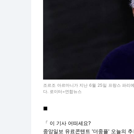
조르조 아르마니가 지난 6월 25일 프랑스 파리
다. 로이터=연합뉴스
■
「 이 기사 어떠세요?
중앙일보 유료콘텐트 '더중플' 오늘의 추