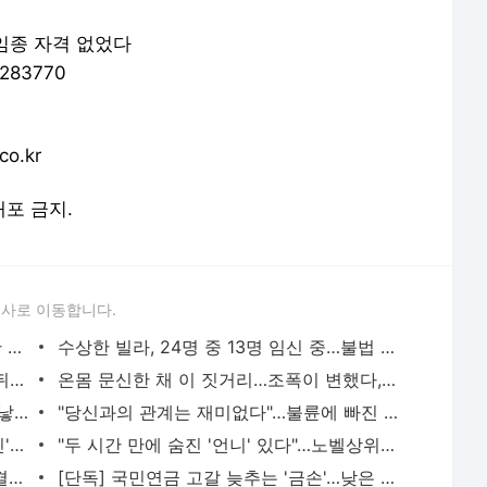
 임종 자격 없었다
25283770
o.kr
배포 금지.
론사로 이동합니다.
"인류 재앙 어쩌면 좋나"…올해 노벨상 탄 AI 대부의 경고 | 중앙일보
수상한 빌라, 24명 중 13명 임신 중…불법 대리모 조직 잡혀 | 중앙일보
송일국 "누굴 탓해요"…'삼둥이 아빠' 그 뒤 8년간 생긴 일 | 중앙일보
온몸 문신한 채 이 짓거리…조폭이 변했다, MZ조폭 충격 실태 | 중앙일보
‘처제의 남편’ 영어로 하면? 한강 노벨상 낳은 번역의 힘 | 중앙일보
"당신과의 관계는 재미없다"…불륜에 빠진 그들의 공통점 | 중앙일보
한동훈의 용산 인적쇄신론…'김 여사 라인' 정조준 했다 [view] | 중앙일보
"두 시간 만에 숨진 '언니' 있다"…노벨상위 감탄시킨 한강 이 책 | 중앙일보
"묵념부터 하겠습니다"…최태원 둘째딸 결혼식 특별한 이 장면 | 중앙일보
[단독] 국민연금 고갈 늦추는 '금손'…낮은 급여에 30명 탈출 '러시' | 중앙일보