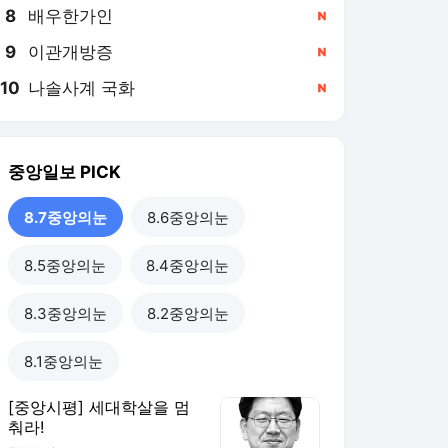
8
배우한가인
,신규
9
이관개방증
,신규
10
나솔사계 국화
,신규
중앙일보
PICK
8.7중앙의눈
8.6중앙의눈
8.5중앙의눈
8.4중앙의눈
8.3중앙의눈
8.2중앙의눈
8.1중앙의눈
[중앙시평] 세대학살을 멈
춰라!