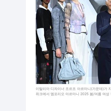
이탈리아 디자이너 조르조 아르마니(가운데)가 지
위크에서 엠포리오 아르마니 2025 봄/여름 여성