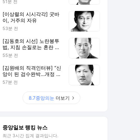
51분 전
[이상렬의 시시각각] 굿바
이, 거주의 자유
53분 전
[김동호의 시선] 노란봉투
법, 지침 손질로는 혼란 못
막는다
55분 전
[김원배의 직격인터뷰] “신
앙이 된 검수완박…개정 형
소법은 개혁의 과잉”
57분 전
8.7중앙의눈
더보기
중앙일보 랭킹 뉴스
최근 3시간 집계 결과입니다.