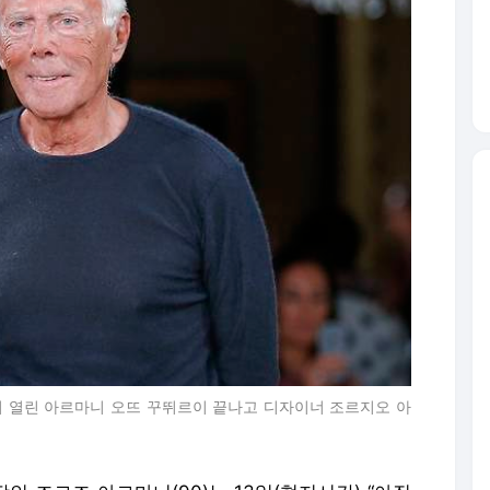
에서 열린 아르마니 오뜨 꾸뛰르이 끝나고 디자이너 조르지오 아