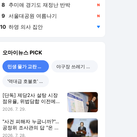
8
추미애 경기도 재정난 반박
,신규
9
서울대공원 여름나기
,신규
10
하영 의사 집안
,하락
오마이뉴스
PICK
민생 물가 교란 사건
야구장 쓰레기 리포트
'역대급 호불호' 호프
[단독] 제당2사 설탕 시장
점유율, 위법담합 이전에도
'판박이'였다
2026. 7. 29.
"사건 피해자 누굽니까?"...
공정위 조사관의 답 "온 국
민입니다"
2026. 7. 28.