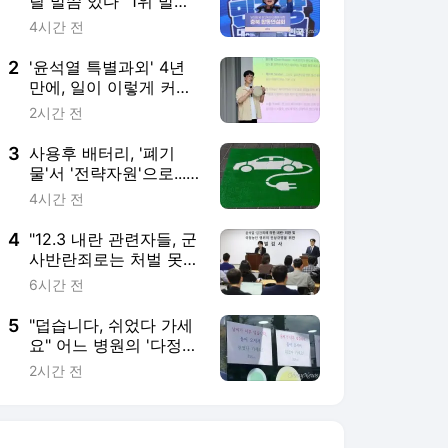
릴 말씀 있다" 1위 발표
된 날, 최민희의 호소
4시간 전
2
'윤석열 특별과외' 4년
만에, 일이 이렇게 커졌
습니다 [반도체 특별과
2시간 전
외]
3
사용후 배터리, '폐기
물'서 '전략자원'으로...
기후부·산업부 손잡았다
4시간 전
4
"12.3 내란 관련자들, 군
사반란죄로는 처벌 못
해... 다만" [조성식의 통
6시간 전
찰]
5
"덥습니다, 쉬었다 가세
요" 어느 병원의 '다정한
안내문'
2시간 전