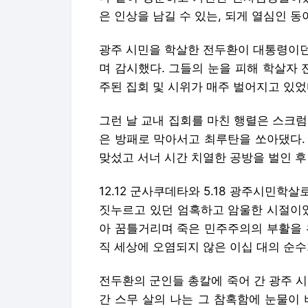
은 인상을 남길 수 있는, 되게 열심인 
광주 시민을 학살한 전두환이 대통령이던
며 감시했다. 그들의 눈을 피해 학살자
주된 집회 및 시위가 매주 벌어지고 있었
그런 날 교내 집회를 마친 행렬은 스크
은 방패로 막아서고 최루탄을 쏘아댔다.
맞섰고 서너 시간 치열한 공방을 벌인 후
12.12 군사쿠데타와 5.18 광주시민
짓누르고 있던 엄혹하고 암울한 시절이었
아 꿈틀거리며 죽은 민주주의의 부활을 
직 세상에 오염되지 않은 이십 대의 순
전두환의 군인들 총칼에 죽어 간 광주 
간 스무 살의 나는 그 참혹함에 눈물이