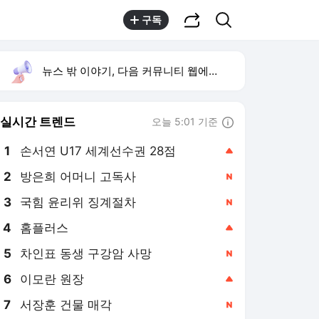
공유하기
검색
구독
뉴스 밖 이야기, 다음 커뮤니티 웹에서 보기
실시간 트렌드
오늘 5:01 기준
툴팁보기
1
손서연 U17 세계선수권 28점
,상승
2
방은희 어머니 고독사
,신규
3
국힘 윤리위 징계절차
,신규
4
홈플러스
,상승
5
차인표 동생 구강암 사망
,신규
6
이모란 원장
,상승
7
서장훈 건물 매각
,신규